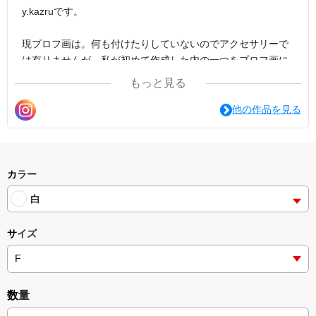
y.kazruです。
現プロフ画は。何も付けたりしていないのでアクセサリーで
は有りませんが。私が初めて作成した内の一つをプロフ画に
しています。
もっと見る
「（一個・一枚・ずつからのご購入もお気軽に宜しくお願い
他の作品を見る
致します。<(_ _)> ）」
↓
etc.諸々挑戦しているy.kazruです→コチラも、その他も色々
私なりの（）根底を元に都度思考感コンセプトデザインクリ
カラー
エイト（創造）しています。
白
「（）」
サイズ
よろしくお願い致します。(｡•ㅅ•｡) (*´•ω•`*)…
平成三十年10月20日16時45分10月22日12時58分、
12.28.22.33.に追書。
数量