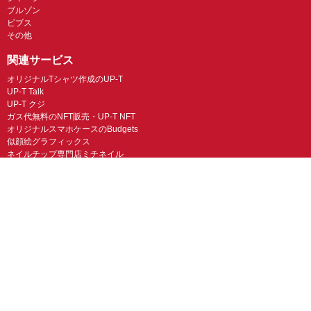
ブルゾン
ビブス
その他
関連サービス
オリジナルTシャツ作成のUP-T
UP-T Talk
UP-T クジ
ガス代無料のNFT販売・UP-T NFT
オリジナルスマホケースのBudgets
似顔絵グラフィックス
ネイルチップ専門店ミチネイル
LINEスタンプ制作スタンプファクトリー
オリジナルノベルティラボ
オリジナルグッズラボ
スマホラボ（スマホケース）
オリジナルTシャツの作成・プリント「TMIX」
オリジナルエコバッグを作ろう！
オリジナルタンブラー・サーモスを作ろう