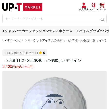
会員登録
ログイン
カート
Tシャツ
パーカー
ファッション
スマホケース・モバイルグッズ
バ
UP-Tマーケット
マーケットアイテムの検索
ゴルフボール販売一覧
イベン
ゴルフボール(3個セット)
5
「2018-11-27 23:29:46」に作成したデザイン
3,400
円(税込3,740円)