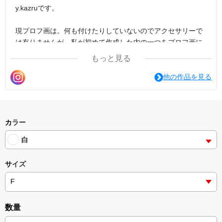
y.kazruです。
現プロフ画は。何も付けたりしていないのでアクセサリーで
は有りませんが。私が初めて作成した内の一つをプロフ画に
しています。
もっと見る
「（一個・一枚・ずつからのご購入もお気軽に宜しくお願い
他の作品を見る
致します。<(_ _)> ）」
↓
etc.諸々挑戦しているy.kazruです→コチラも、その他も色々
私なりの（）根底を元に都度思考感コンセプトデザインクリ
カラー
エイト（創造）しています。
白
「（）」
サイズ
よろしくお願い致します。(｡•ㅅ•｡) (*´•ω•`*)…
平成三十年10月20日16時45分10月22日12時58分、
12.28.22.33.に追書。
数量