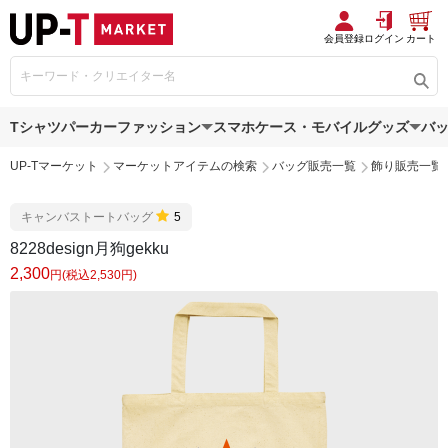
会員登録
ログイン
カート
Tシャツ
パーカー
ファッション
スマホケース・モバイルグッズ
バ
UP-Tマーケット
マーケットアイテムの検索
バッグ販売一覧
飾り販売一覧
キャンバストートバッグ
5
8228design月狗gekku
2,300
円(税込2,530円)