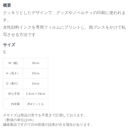
概要
クッキリとしたデザインで、グッズやノベルティの印刷に使われま
す。
水性顔料インクを専用フィルムにプリントし、熱プレスをかけて転
写させる方法です
サイズ
S
W（幅）
30cm
H（高さ）
20cm
D（奥行）
10cm
持ち手長
2.5cm × 29cm
内容量
約4リットル
※サイズは商品の実寸を平置きで計測しております。
（数値の単位はcm）
繊維製品ですので2cm前後の誤差が出る場合があります。