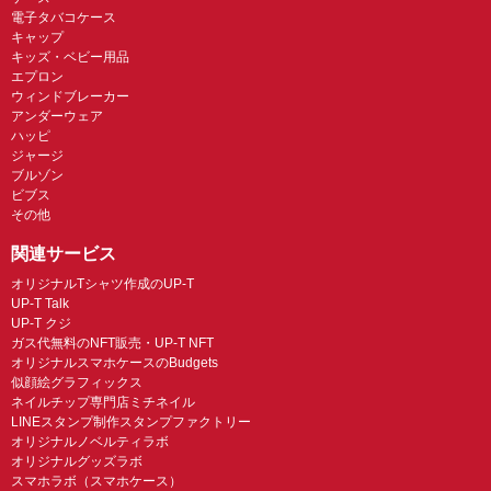
電子タバコケース
キャップ
キッズ・ベビー用品
エプロン
ウィンドブレーカー
アンダーウェア
ハッピ
ジャージ
ブルゾン
ビブス
その他
関連サービス
オリジナルTシャツ作成のUP-T
UP-T Talk
UP-T クジ
ガス代無料のNFT販売・UP-T NFT
オリジナルスマホケースのBudgets
似顔絵グラフィックス
ネイルチップ専門店ミチネイル
LINEスタンプ制作スタンプファクトリー
オリジナルノベルティラボ
オリジナルグッズラボ
スマホラボ（スマホケース）