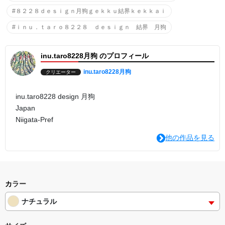
#８２２８ｄｅｓｉｇｎ月狗ｇｅｋｋｕ結界ｋｅｋｋａｉ
#ｉｎｕ．ｔａｒｏ８２２８ ｄｅｓｉｇｎ 結界 月狗
inu.taro8228月狗 のプロフィール
inu.taro8228月狗
クリエーター
inu.taro8228 design 月狗
Japan
Niigata-Pref
他の作品を見る
カラー
ナチュラル