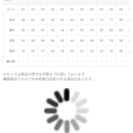
コード
21
22
23
24
51
01
02
03
04
06
09
47
身丈
48
52
56
59
62
65
68
71
74
77
80
82
身巾
36
38
40
42
44
47
50
53
56
60
64
68
肩巾
34
36
38
40
42
44
46
48
50
53
56
59
袖丈
15
16
17
18
19
20
21
22
23
25
26
27
脇仕様
-
-
-
-
-
-
-
-
-
-
-
-
※サイズは商品の実寸を平置きで計測しております。
繊維製品ですので2cm前後の誤差が出る場合があります。