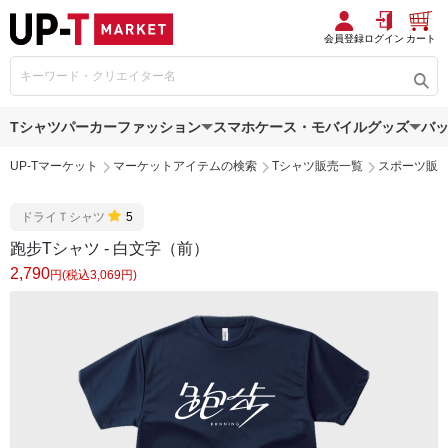
会員登録
ログイン
カート
Tシャツ
パーカー
ファッション
スマホケース・モバイルグッズ
バ
UP-Tマーケット
マーケットアイテムの検索
Tシャツ販売一覧
スポーツ販
ドライＴシャツ
5
跑步Tシャツ - 白文字（前）
2,790
円(税込3,069円)