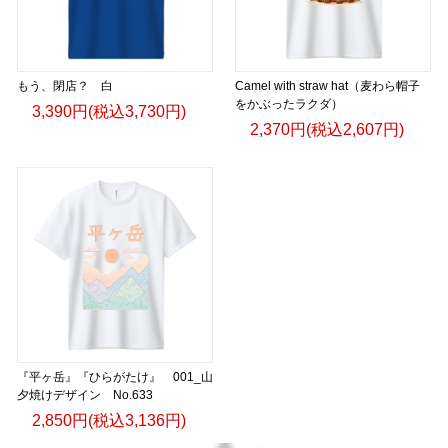
もう、閉店？ 白
Camel with straw hat（麦わら帽子
をかぶったラクダ）
3,390円(税込3,730円)
2,370円(税込2,607円)
『平ヶ岳』『ひらがたけ』 001_山
夕焼けデザイン No.633
2,850円(税込3,136円)