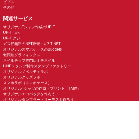
ビブス
その他
関連サービス
オリジナルTシャツ作成のUP-T
UP-T Talk
UP-T クジ
ガス代無料のNFT販売・UP-T NFT
オリジナルスマホケースのBudgets
似顔絵グラフィックス
ネイルチップ専門店ミチネイル
LINEスタンプ制作スタンプファクトリー
オリジナルノベルティラボ
オリジナルグッズラボ
スマホラボ（スマホケース）
オリジナルTシャツの作成・プリント「TMIX」
オリジナルエコバッグを作ろう！
オリジナルタンブラー・サーモスを作ろう
© UP-T 丸井織物株式会社 All Rights Reserved.