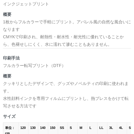
インクジェットプリント
概要
1枚からフルカラーで手軽にプリント。アパレル風の自然な風合いに
なります
CMYKで印刷され、耐熱性・耐水性・耐光性に優れていることか
ら、色褪せしにくく、水に濡れて滲むこともありません。
印刷手法
フルカラー転写プリント（DTF）
概要
クッキリとしたデザインで、グッズやノベルティの印刷に使われま
す。
水性顔料インクを専用フィルムにプリントし、熱プレスをかけて転
写させる方法です
サイズ
単位：
120
130
140
150
SS
S
M
L
LL
3L
4L
5L
cm