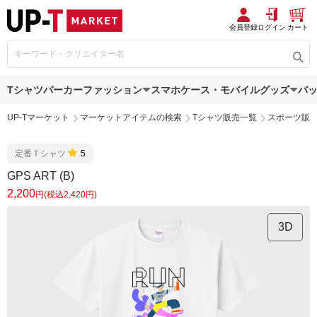
会員登録
ログイン
カート
Tシャツ
パーカー
ファッション
スマホケース・モバイルグッズ
バ
UP-Tマーケット
マーケットアイテムの検索
Tシャツ販売一覧
スポーツ販
定番Ｔシャツ
5
GPS ART (B)
2,200
円(税込2,420円)
3D