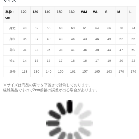
単位：
120
130
140
150
160
WM
WL
S
M
L
cm
身丈
48
52
56
60
63
61
64
66
70
74
身巾
35
37
40
43
46
43
46
49
52
55
肩巾
31
33
35
38
41
36
38
44
47
50
袖丈
14
15
16
17
18
16
17
19
20
22
身長
118
130
140
150
161
157
165
163
170
179
※サイズは商品の実寸を平置きで計測しております。
繊維製品ですので2cm前後の誤差が出る場合があります。