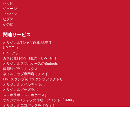
ハッピ
ジャージ
ブルゾン
ビブス
その他
関連サービス
オリジナルTシャツ作成のUP-T
UP-T Talk
UP-T クジ
ガス代無料のNFT販売・UP-T NFT
オリジナルスマホケースのBudgets
似顔絵グラフィックス
ネイルチップ専門店ミチネイル
LINEスタンプ制作スタンプファクトリー
オリジナルノベルティラボ
オリジナルグッズラボ
スマホラボ（スマホケース）
オリジナルTシャツの作成・プリント「TMIX」
オリジナルエコバッグを作ろう！
オリジナルタンブラー・サーモスを作ろう