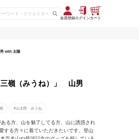
会員登録
ログイン
カート
with 太陽
「三嶺（みうね）」 山男
嶺
#山太郎 みうね
がある方、山を魅了してる方、山に誘惑され
愛する方々に着ていただきたいです。登山
日本百名山や登頂記念のグッズを探している