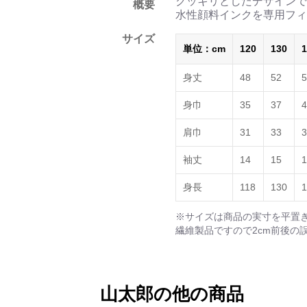
クッキリとしたデザインで
概要
水性顔料インクを専用フィ
サイズ
単位：cm
120
130
1
身丈
48
52
5
身巾
35
37
4
肩巾
31
33
3
袖丈
14
15
1
身長
118
130
1
※サイズは商品の実寸を平置
繊維製品ですので2cm前後の
山太郎の他の商品