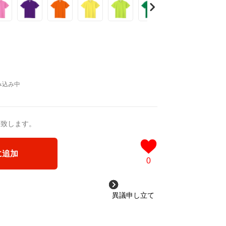
送致します。
に追加
0
異議申し立て