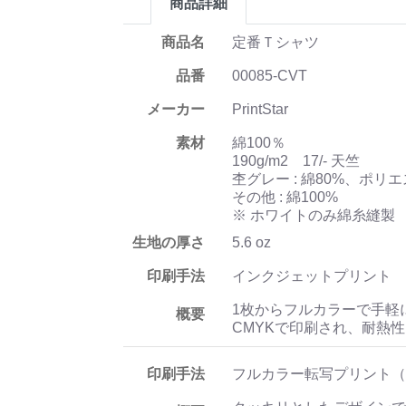
商品詳細
商品名
定番Ｔシャツ
品番
00085-CVT
メーカー
PrintStar
素材
綿100％
190g/m2 17/- 天竺
杢グレー : 綿80%、ポリエ
その他 : 綿100%
※ ホワイトのみ綿糸縫製
生地の厚さ
5.6 oz
印刷手法
インクジェットプリント
1枚からフルカラーで手軽
概要
CMYKで印刷され、耐熱
印刷手法
フルカラー転写プリント（