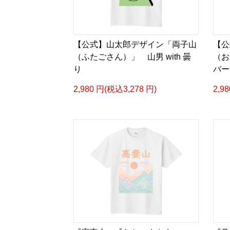
【公式】山太郎デザイン「両子山
【公
（ふたごさん）」 山男 with 曇
（お
り
バー
2,980 円(税込3,278 円)
2,9