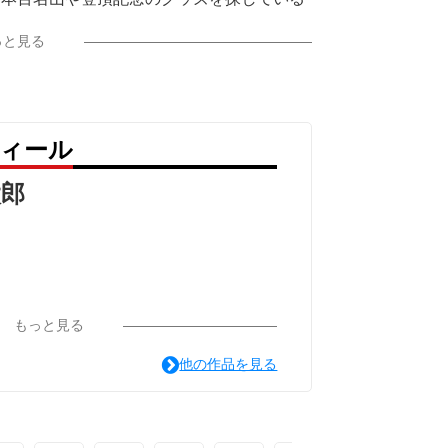
っと見る
ith 太陽」です。
作っています。
フィール
〇』で検索をお願いします。
太郎
郎
gnstore.jp/
もっと見る
他の作品を見る