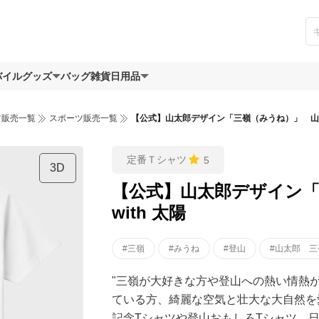
バイルグッズ
バッグ
雑貨日用品
ツ販売一覧
スポーツ販売一覧
【公式】山太郎デザイン「三嶺（みうね）」 山男 
定番Ｔシャツ
5
3D
【公式】山太郎デザイン
with 太陽
#三嶺
#みうね
#登山
#山太郎 三
"三嶺が大好きな方や登山への熱い情熱
ている方、綺麗な空気と壮大な大自然を
記念Tシャツや登山おもしろTシャツ、