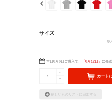
サイズ
本日
8月6日
ご購入で、
「
8月12日
」
に発
カート
欲しいものリストに追加する