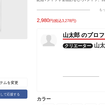
方にもぴったりかと思います。
も
今回のデザインは「山太郎 三嶺 山男 w
2,980
円(税込3,278円)
シャツ以外のグッズや他にもデザインを
山太郎 のプロ
ご興味いただいた方は『山太郎 〇〇〇
山
クリエーター
山太郎 三嶺 山太郎 みうね 山太
山太郎デザインストア https://yamataro.desi
"
テムを変更
アして応援する
カラー