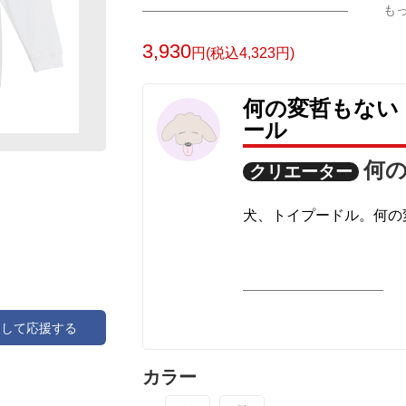
も
3,930
円(税込4,323円)
何の変哲もない
ール
何
クリエーター
犬、トイプードル。何の
アして応援する
カラー