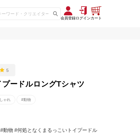
会員登録
ログイン
カート
5
イプードルロングTシャツ
おしゃれ
#動物
れ #動物 #何処となくまるっこいトイプードル