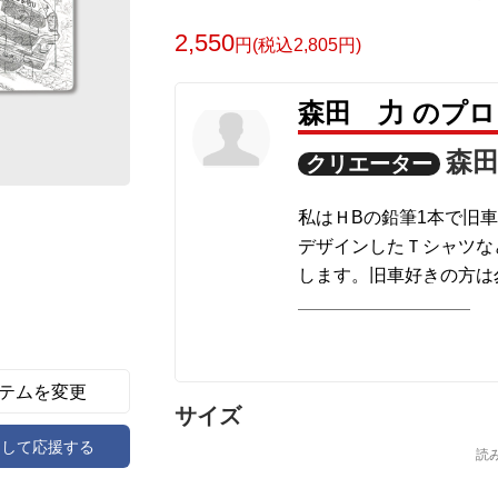
2,550
円(税込2,805円)
森田 力 のプ
森
クリエーター
私はＨBの鉛筆1本で旧
デザインしたＴシャツな
します。旧車好きの方は
でのノベルティとして如
ッサンした限定のシャツ
談ください（デッサン費
https://www.gentosha-b
テムを変更
サイズ
アして応援する