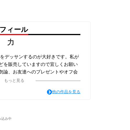
ロフィール
田 力
車をデッサンするのが大好きです。私が
どを販売していますので宜しくお願い
勿論、お友達へのプレゼントやオフ会
何でしょうか。またお客様の愛車をデ
もっと見る
（逸品物）なども作成しますのでご相
他の作品を見る
用は別途）。私は作家でもあります。
ook.com/creators/sakka_page/morita/