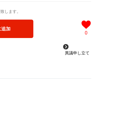
送致します。
に追加
0
異議申し立て