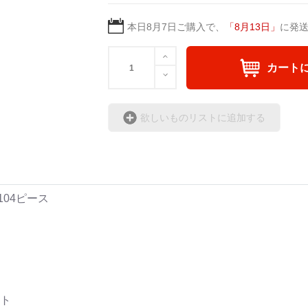
本日
8月7日
ご購入で、
「
8月13日
」
に発
カート
欲しいものリストに追加する
104ピース
ト