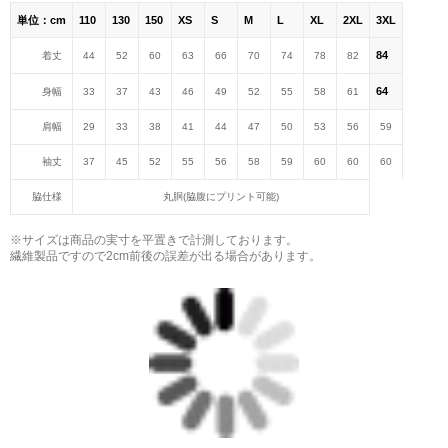
単位：cm
110
130
150
XS
S
M
L
XL
2XL
3XL
84
着丈
44
52
60
63
66
70
74
78
82
64
身幅
33
37
43
46
49
52
55
58
61
肩幅
29
33
38
41
44
47
50
53
56
59
袖丈
37
45
52
55
56
58
59
60
60
60
脇仕様
丸胴(脇腹にプリント可能)
※サイズは商品の実寸を平置きで計測しております。
繊維製品ですので2cm前後の誤差が出る場合があります。