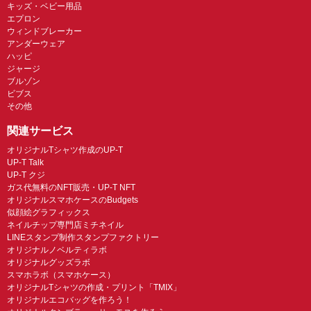
キッズ・ベビー用品
エプロン
ウィンドブレーカー
アンダーウェア
ハッピ
ジャージ
ブルゾン
ビブス
その他
関連サービス
オリジナルTシャツ作成のUP-T
UP-T Talk
UP-T クジ
ガス代無料のNFT販売・UP-T NFT
オリジナルスマホケースのBudgets
似顔絵グラフィックス
ネイルチップ専門店ミチネイル
LINEスタンプ制作スタンプファクトリー
オリジナルノベルティラボ
オリジナルグッズラボ
スマホラボ（スマホケース）
オリジナルTシャツの作成・プリント「TMIX」
オリジナルエコバッグを作ろう！