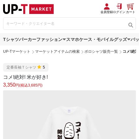
会員登録
ログイン
カート
Tシャツ
パーカー
ファッション
スマホケース・モバイルグッズ
バ
UP-Tマーケット
マーケットアイテムの検索
ポロシャツ販売一覧
コメ!絶対
定番長袖Ｔシャツ
5
コメ!絶対! 米が好き!
3,350
円(税込3,685円)