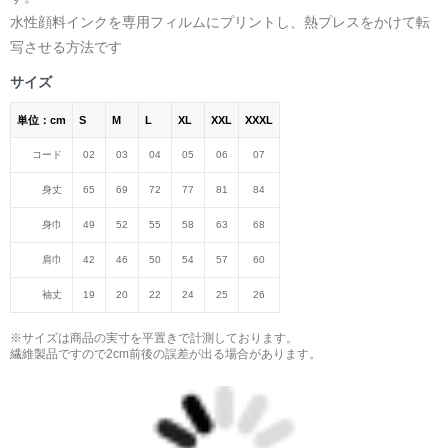
水性顔料インクを専用フィルムにプリントし、熱プレスをかけて転
写させる方法です
サイズ
単位：cm
S
M
L
XL
XXL
XXXL
コード
02
03
04
05
06
07
身丈
65
69
72
77
81
84
身巾
49
52
55
58
63
68
肩巾
42
46
50
54
57
60
袖丈
19
20
22
24
25
26
※サイズは商品の実寸を平置きで計測しております。
繊維製品ですので2cm前後の誤差が出る場合があります。