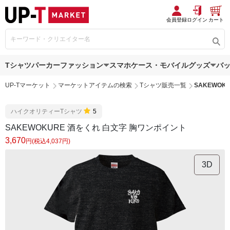
会員登録
ログイン
カート
Tシャツ
パーカー
ファッション
スマホケース・モバイルグッズ
バ
UP-Tマーケット
マーケットアイテムの検索
Tシャツ販売一覧
SAKEWOK
ハイクオリティーTシャツ
5
SAKEWOKURE 酒をくれ 白文字 胸ワンポイント
3,670
円(税込4,037円)
3D