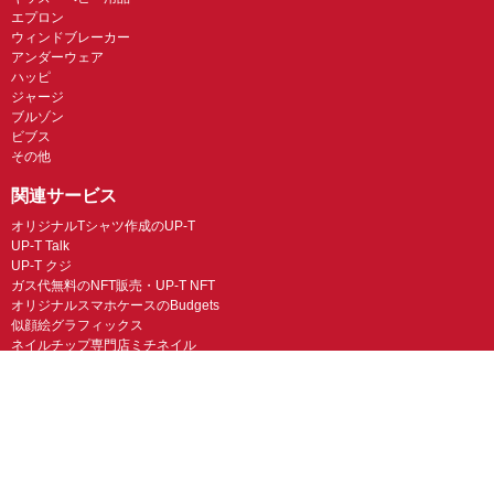
エプロン
ウィンドブレーカー
アンダーウェア
ハッピ
ジャージ
ブルゾン
ビブス
その他
関連サービス
オリジナルTシャツ作成のUP-T
UP-T Talk
UP-T クジ
ガス代無料のNFT販売・UP-T NFT
オリジナルスマホケースのBudgets
似顔絵グラフィックス
ネイルチップ専門店ミチネイル
LINEスタンプ制作スタンプファクトリー
オリジナルノベルティラボ
オリジナルグッズラボ
スマホラボ（スマホケース）
オリジナルTシャツの作成・プリント「TMIX」
オリジナルエコバッグを作ろう！
オリジナルタンブラー・サーモスを作ろう