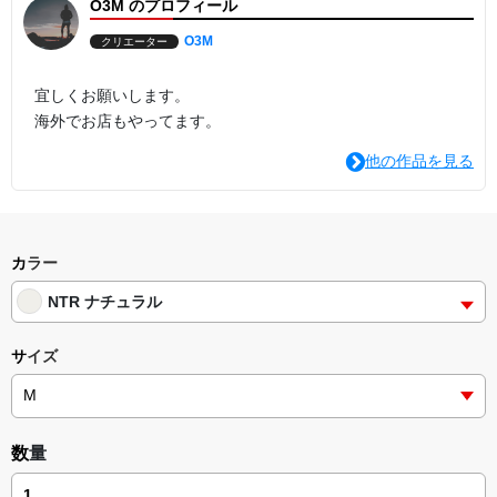
O3M のプロフィール
サイズ S M L XL
身丈（cm） 65 68 71 74
身幅（cm） 48 52 56 60
O3M
クリエーター
袖丈（cm） 18 19 20 21
胴仕様 丸胴
素材情報
宜しくお願いします。
■オーガニックコットン100%
海外でお店もやってます。
※ナチュラルのみ綿糸縫製
生地の厚さ 5.3oz
他の作品を見る
カラー
NTR ナチュラル
サイズ
数量