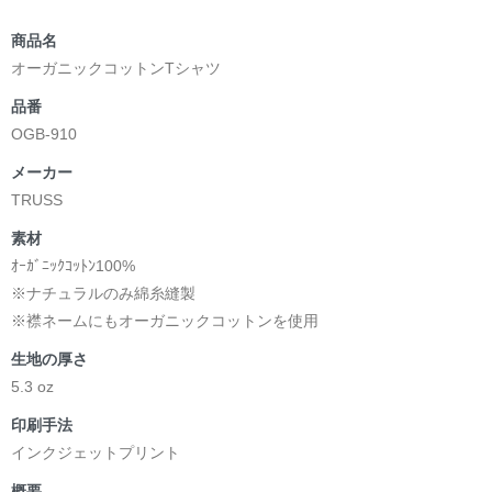
商品名
オーガニックコットンTシャツ
品番
OGB-910
メーカー
TRUSS
素材
ｵｰｶﾞﾆｯｸｺｯﾄﾝ100%
※ナチュラルのみ綿糸縫製
※襟ネームにもオーガニックコットンを使用
生地の厚さ
5.3 oz
印刷手法
インクジェットプリント
概要