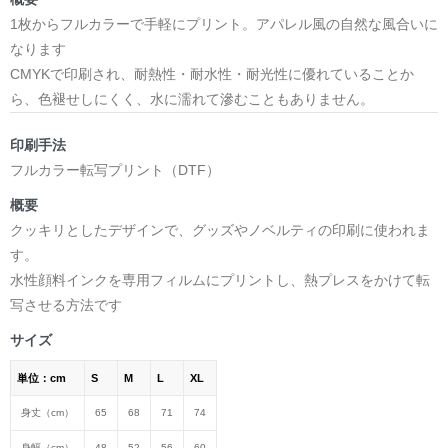
1枚からフルカラーで手軽にプリント。アパレル風の自然な風合いに
なります
CMYKで印刷され、耐熱性・耐水性・耐光性に優れていることか
ら、色褪せしにくく、水に濡れて滲むこともありません。
印刷手法
フルカラー転写プリント（DTF）
概要
クッキリとしたデザインで、グッズやノベルティの印刷に使われま
す。
水性顔料インクを専用フィルムにプリントし、熱プレスをかけて転
写させる方法です
サイズ
単位：cm
S
M
L
XL
身丈（cm）
65
68
71
74
身幅（cm）
48
52
56
60