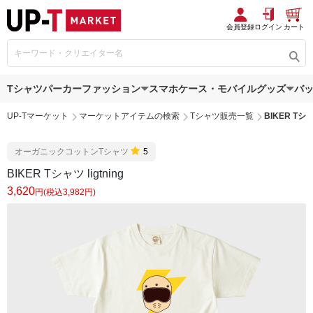
会員登録
ログイン
カート
Tシャツ
パーカー
ファッション
スマホケース・モバイルグッズ
バ
UP-Tマーケット
マーケットアイテムの検索
Tシャツ販売一覧
BIKER Tシャツ
オーガニックコットンTシャツ
5
BIKER Tシャツ ligtning
3,620
円(税込3,982円)