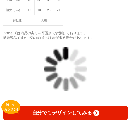
袖丈（cm）
18
19
20
21
胴仕様
丸胴
※サイズは商品の実寸を平置きで計測しております。
繊維製品ですので2cm前後の誤差が出る場合があります。
誰でも
カンタン!
自分でもデザインしてみる