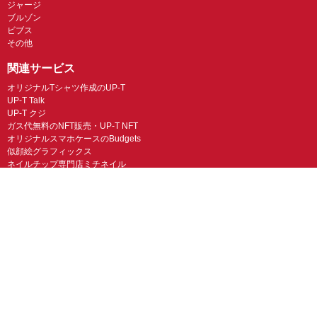
ジャージ
ブルゾン
ビブス
その他
関連サービス
オリジナルTシャツ作成のUP-T
UP-T Talk
UP-T クジ
ガス代無料のNFT販売・UP-T NFT
オリジナルスマホケースのBudgets
似顔絵グラフィックス
ネイルチップ専門店ミチネイル
LINEスタンプ制作スタンプファクトリー
オリジナルノベルティラボ
オリジナルグッズラボ
スマホラボ（スマホケース）
オリジナルTシャツの作成・プリント「TMIX」
オリジナルエコバッグを作ろう！
オリジナルタンブラー・サーモスを作ろう