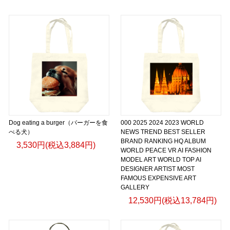
Dog eating a burger（バーガーを食
000 2025 2024 2023 WORLD
べる犬）
NEWS TREND BEST SELLER
BRAND RANKING HQ ALBUM
3,530円(税込3,884円)
WORLD PEACE VR AI FASHION
MODEL ART WORLD TOP AI
DESIGNER ARTIST MOST
FAMOUS EXPENSIVE ART
GALLERY
12,530円(税込13,784円)