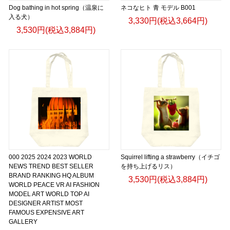
Dog bathing in hot spring（温泉に
ネコなヒト 青 モデル B001
入る犬）
3,330円(税込3,664円)
3,530円(税込3,884円)
000 2025 2024 2023 WORLD
Squirrel lifting a strawberry（イチゴ
NEWS TREND BEST SELLER
を持ち上げるリス）
BRAND RANKING HQ ALBUM
3,530円(税込3,884円)
WORLD PEACE VR AI FASHION
MODEL ART WORLD TOP AI
DESIGNER ARTIST MOST
FAMOUS EXPENSIVE ART
GALLERY