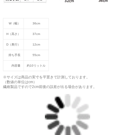
W（幅）
36cm
H（高さ）
37cm
D（奥行）
12cm
持ち手長
55cm
内容量
約10リットル
※サイズは商品の実寸を平置きで計測しております。
（数値の単位はcm）
繊維製品ですので2cm前後の誤差が出る場合があります。