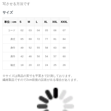
写させる方法です
サイズ
単位：cm
S
M
L
XL
XXL
XXXL
コード
02
03
04
05
06
07
身丈
65
69
72
77
81
84
身巾
49
52
55
58
63
68
肩巾
42
46
50
54
57
60
袖丈
19
20
22
24
25
26
※サイズは商品の実寸を平置きで計測しております。
繊維製品ですので2cm前後の誤差が出る場合があります。