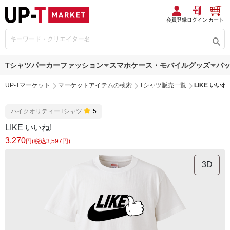
会員登録
ログイン
カート
Tシャツ
パーカー
ファッション
スマホケース・モバイルグッズ
バ
UP-Tマーケット
マーケットアイテムの検索
Tシャツ販売一覧
LIKE いいね!
ハイクオリティーTシャツ
5
LIKE いいね!
3,270
円(税込3,597円)
3D