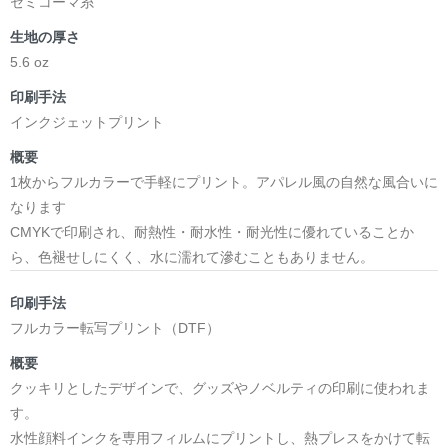
セミコーマ糸
生地の厚さ
5.6 oz
印刷手法
インクジェットプリント
概要
1枚からフルカラーで手軽にプリント。アパレル風の自然な風合いに
なります
CMYKで印刷され、耐熱性・耐水性・耐光性に優れていることか
ら、色褪せしにくく、水に濡れて滲むこともありません。
印刷手法
フルカラー転写プリント（DTF）
概要
クッキリとしたデザインで、グッズやノベルティの印刷に使われま
す。
水性顔料インクを専用フィルムにプリントし、熱プレスをかけて転