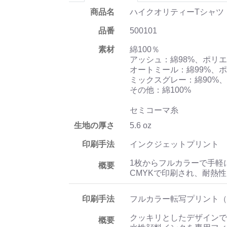
商品名
ハイクオリティーTシャツ
品番
500101
素材
綿100％
アッシュ：綿98%、ポリエ
オートミール：綿99%、ポ
ミックスグレー：綿90%、
その他：綿100%
セミコーマ糸
生地の厚さ
5.6 oz
印刷手法
インクジェットプリント
1枚からフルカラーで手軽
概要
CMYKで印刷され、耐熱
印刷手法
フルカラー転写プリント（
クッキリとしたデザインで
概要