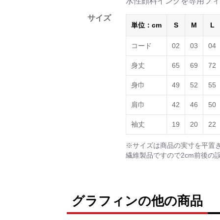
水性顔料インクを専用フィ
サイズ
単位：cm
S
M
L
コード
02
03
04
身丈
65
69
72
身巾
49
52
55
肩巾
42
46
50
袖丈
19
20
22
※サイズは商品の実寸を平置
繊維製品ですので2cm前後の
グラフィンの他の商品