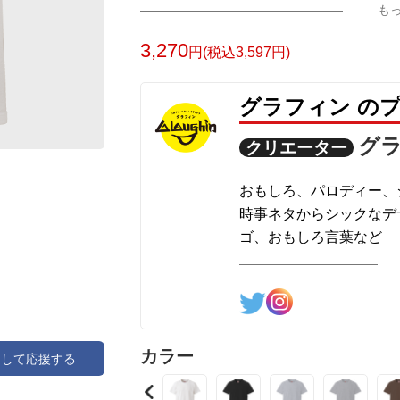
も
3,270
円(税込3,597円)
グラフィン の
グ
クリエーター
おもしろ、パロディー、
時事ネタからシックなデ
ゴ、おもしろ言葉など
様々なデザインを制作し
カラー
アして応援する