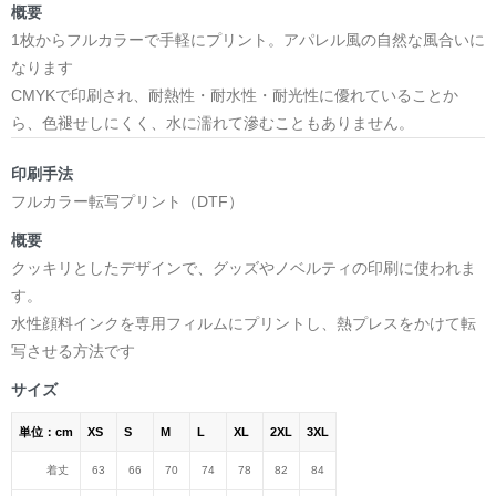
概要
1枚からフルカラーで手軽にプリント。アパレル風の自然な風合いに
なります
CMYKで印刷され、耐熱性・耐水性・耐光性に優れていることか
ら、色褪せしにくく、水に濡れて滲むこともありません。
印刷手法
フルカラー転写プリント（DTF）
概要
クッキリとしたデザインで、グッズやノベルティの印刷に使われま
す。
水性顔料インクを専用フィルムにプリントし、熱プレスをかけて転
写させる方法です
サイズ
単位：cm
XS
S
M
L
XL
2XL
3XL
着丈
63
66
70
74
78
82
84