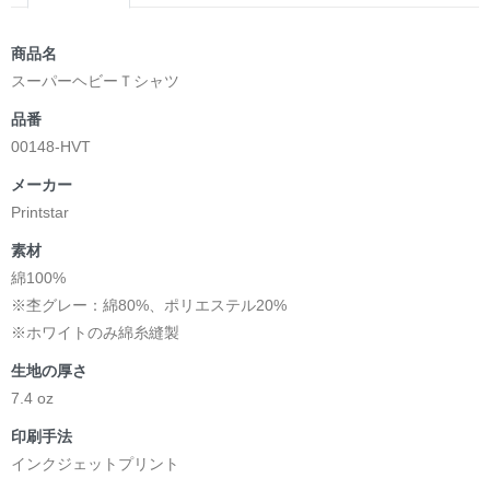
商品名
スーパーヘビーＴシャツ
品番
00148-HVT
メーカー
Printstar
素材
綿100%
※杢グレー：綿80%、ポリエステル20%
※ホワイトのみ綿糸縫製
生地の厚さ
7.4 oz
印刷手法
インクジェットプリント