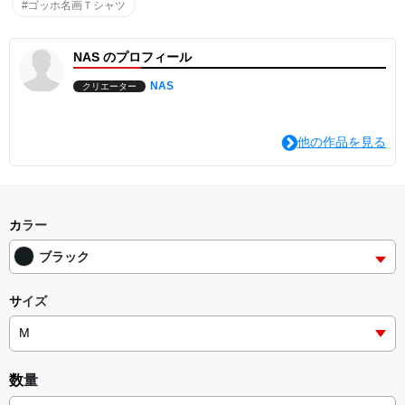
●このTシャツの生地は特厚スーパーヘビー7.4オンスとなってい
#ゴッホ名画Ｔシャツ
て、半袖Tシャツの中では圧倒的な生地の厚みとなっていますの
で、
丈夫で長持ちするTシャツを求めている方に最適です。
NAS のプロフィール
またデザインはシンプルでカジュアルですので、日常使いにぴった
り♪
NAS
クリエーター
厚手のTシャツは存在感がありますので、スカートにもパンツスタ
イルにも合わせやすいです。
●素材
他の作品を見る
綿100%
※杢グレー：綿80%、ポリエステル20%
※ホワイトのみ綿糸縫製
●生地の厚さ
7.4 oz
●印刷手法
カラー
インクジェット印刷
ブラック
サイズ
数量