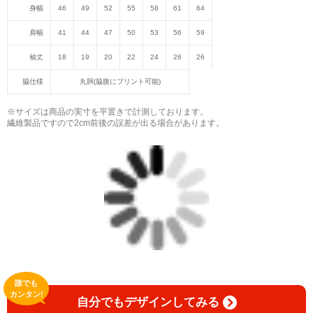
身幅
46
49
52
55
58
61
64
肩幅
41
44
47
50
53
56
59
袖丈
18
19
20
22
24
26
26
脇仕様
丸胴(脇腹にプリント可能)
※サイズは商品の実寸を平置きで計測しております。
繊維製品ですので2cm前後の誤差が出る場合があります。
誰でも
カンタン!
自分でもデザインしてみる