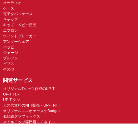
オーディオ
ケース
電子タバコケース
キャップ
キッズ・ベビー用品
エプロン
ウィンドブレーカー
アンダーウェア
ハッピ
ジャージ
ブルゾン
ビブス
その他
関連サービス
オリジナルTシャツ作成のUP-T
UP-T Talk
UP-T クジ
ガス代無料のNFT販売・UP-T NFT
オリジナルスマホケースのBudgets
似顔絵グラフィックス
ネイルチップ専門店ミチネイル
LINEスタンプ制作スタンプファクトリー
オリジナルノベルティラボ