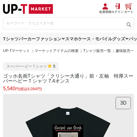
会員登録
ログイン
カート
Tシャツ
パーカー
ファッション
スマホケース・モバイルグッズ
バ
UP-Tマーケット
マーケットアイテムの検索
Tシャツ販売一覧
趣味販売一
スーパーヘビーＴシャツ
5
ゴッホ名画Tシャツ「クリシー大通り」前・左袖 特厚スー
パーヘビーＴシャツ 7.4オンス
5,540
円(税込6,094円)
3D