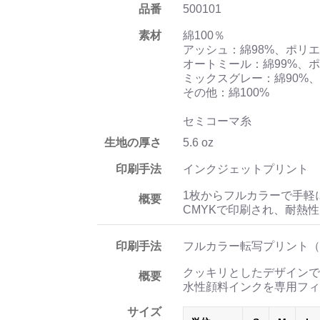
品番
500101
素材
綿100％
アッシュ：綿98%、ポリエ
オートミール：綿99%、ポ
ミックスグレー：綿90%、
その他：綿100%
セミコーマ糸
生地の厚さ
5.6 oz
印刷手法
インクジェットプリント
1枚からフルカラーで手軽
概要
CMYKで印刷され、耐熱
印刷手法
フルカラー転写プリント（
クッキリとしたデザインで
概要
水性顔料インクを専用フィ
サイズ