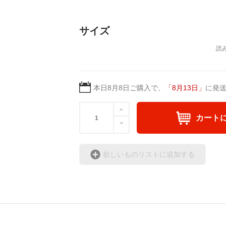
サイズ
本日
8月8日
ご購入で、
「
8月13日
」
に発
カート
欲しいものリストに追加する