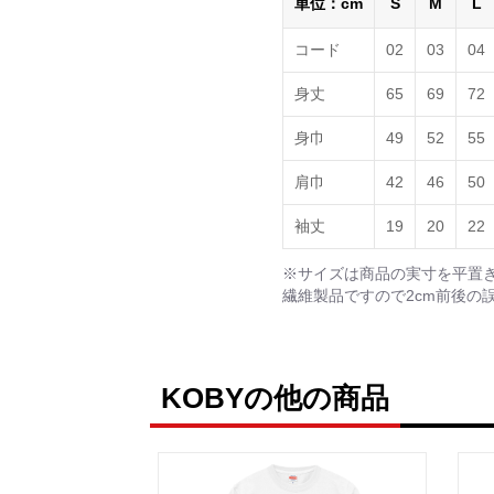
単位：cm
S
M
L
コード
02
03
04
身丈
65
69
72
身巾
49
52
55
肩巾
42
46
50
袖丈
19
20
22
※サイズは商品の実寸を平置
繊維製品ですので2cm前後の
KOBYの他の商品