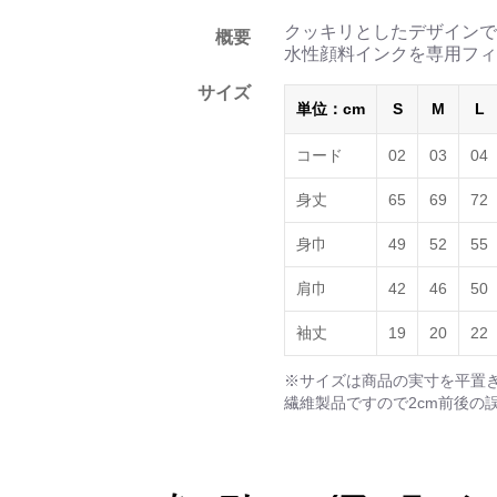
クッキリとしたデザインで
概要
水性顔料インクを専用フィ
サイズ
単位：cm
S
M
L
コード
02
03
04
身丈
65
69
72
身巾
49
52
55
肩巾
42
46
50
袖丈
19
20
22
※サイズは商品の実寸を平置
繊維製品ですので2cm前後の