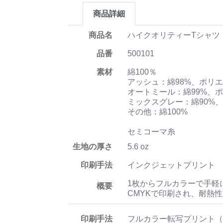
商品詳細
商品名
ハイクオリティーTシャツ
品番
500101
素材
綿100％
アッシュ：綿98%、ポリエ
オートミール：綿99%、ポ
ミックスグレー：綿90%、
その他：綿100%
セミコーマ糸
生地の厚さ
5.6 oz
印刷手法
インクジェットプリント
1枚からフルカラーで手軽
概要
CMYKで印刷され、耐熱
印刷手法
フルカラー転写プリント（