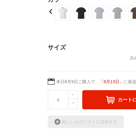
ちのTシャツで楽しさと
サイズ
本日
8月9日
ご購入で、
「
8月13日
」
に発
カート
欲しいものリストに追加する