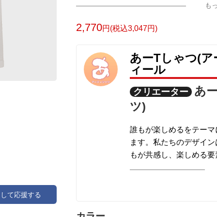
も
2,770
円(税込3,047円)
あーTしゃつ(ア
ィール
あー
クリエーター
ツ)
誰もが楽しめるをテーマ
ます。私たちのデザイン
もが共感し、楽しめる要
明るくカラフルなデザイ
で、幅広いラインナップ
顔を引き出すことができ
アして応援する
自分自身や大切な人への
カラー