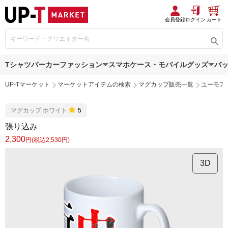
会員登録
ログイン
カート
Tシャツ
パーカー
ファッション
スマホケース・モバイルグッズ
バ
UP-Tマーケット
マーケットアイテムの検索
マグカップ販売一覧
ユーモア
マグカップ ホワイト
5
張り込み
2,300
円(税込2,530円)
3D