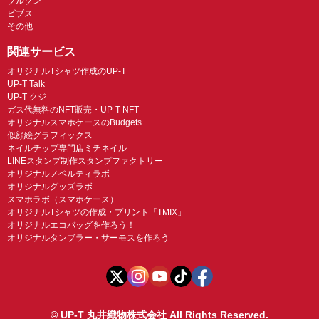
ブルゾン
ビブス
その他
関連サービス
オリジナルTシャツ作成のUP-T
UP-T Talk
UP-T クジ
ガス代無料のNFT販売・UP-T NFT
オリジナルスマホケースのBudgets
似顔絵グラフィックス
ネイルチップ専門店ミチネイル
LINEスタンプ制作スタンプファクトリー
オリジナルノベルティラボ
オリジナルグッズラボ
スマホラボ（スマホケース）
オリジナルTシャツの作成・プリント「TMIX」
オリジナルエコバッグを作ろう！
オリジナルタンブラー・サーモスを作ろう
© UP-T 丸井織物株式会社 All Rights Reserved.