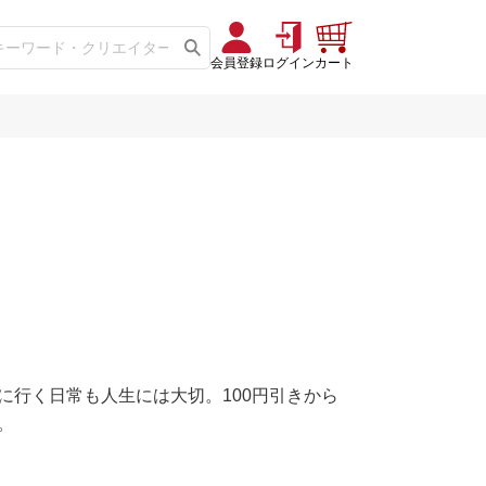
会員登録
ログイン
カート
に行く日常も人生には大切。100円引きから
。