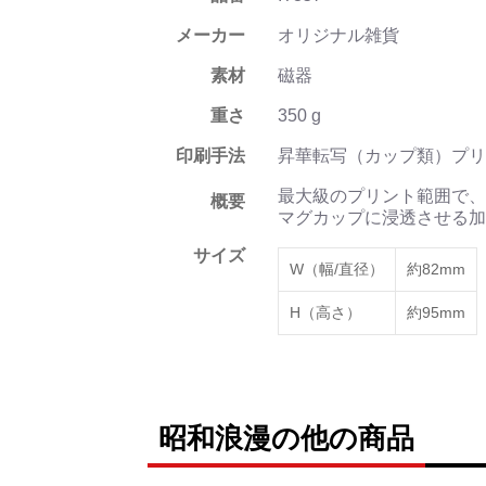
メーカー
オリジナル雑貨
素材
磁器
重さ
350 g
印刷手法
昇華転写（カップ類）プリ
最大級のプリント範囲で、
概要
マグカップに浸透させる加
サイズ
W（幅/直径）
約82mm
H（高さ）
約95mm
昭和浪漫の他の商品