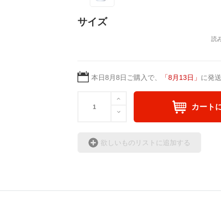
サイズ
本日
8月8日
ご購入で、
「
8月13日
」
に発
カート
欲しいものリストに追加する