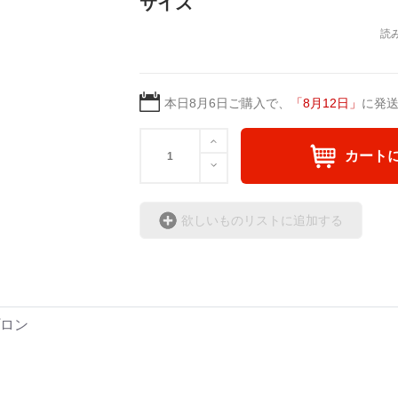
サイズ
本日
8月6日
ご購入で、
「
8月12日
」
に発
カート
欲しいものリストに追加する
プロン