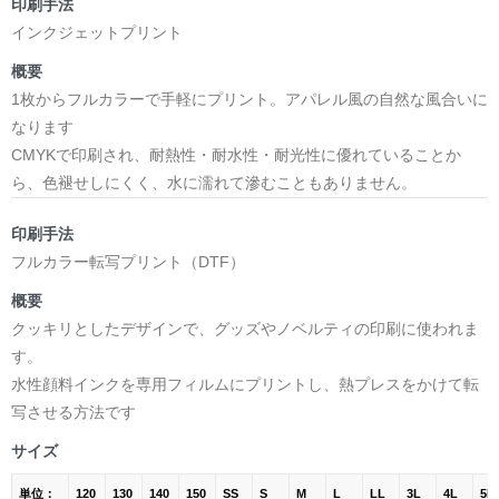
印刷手法
インクジェットプリント
概要
1枚からフルカラーで手軽にプリント。アパレル風の自然な風合いに
なります
CMYKで印刷され、耐熱性・耐水性・耐光性に優れていることか
ら、色褪せしにくく、水に濡れて滲むこともありません。
印刷手法
フルカラー転写プリント（DTF）
概要
クッキリとしたデザインで、グッズやノベルティの印刷に使われま
す。
水性顔料インクを専用フィルムにプリントし、熱プレスをかけて転
写させる方法です
サイズ
単位：
120
130
140
150
SS
S
M
L
LL
3L
4L
5L