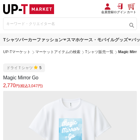
会員登録
ログイン
カート
Tシャツ
パーカー
ファッション
スマホケース・モバイルグッズ
バ
UP-Tマーケット
マーケットアイテムの検索
Tシャツ販売一覧
Magic Mirro
ドライＴシャツ
5
Magic Mirror Go
2,770
円(税込3,047円)