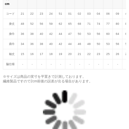
cm
コード
21
22
23
24
51
01
02
03
04
06
09
47
身丈
48
52
56
59
62
65
68
71
74
77
80
82
身巾
36
38
40
42
44
47
50
53
56
60
64
68
肩巾
34
36
38
40
42
44
46
48
50
53
56
59
袖丈
15
16
17
18
19
20
21
22
23
25
26
27
脇仕様
-
-
-
-
-
-
-
-
-
-
-
-
※サイズは商品の実寸を平置きで計測しております。
繊維製品ですので2cm前後の誤差が出る場合があります。