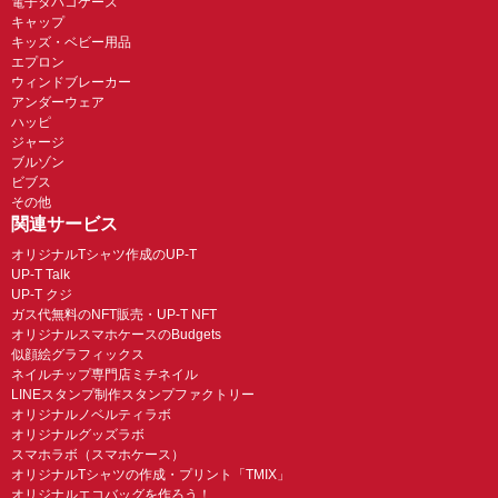
電子タバコケース
キャップ
キッズ・ベビー用品
エプロン
ウィンドブレーカー
アンダーウェア
ハッピ
ジャージ
ブルゾン
ビブス
その他
関連サービス
オリジナルTシャツ作成のUP-T
UP-T Talk
UP-T クジ
ガス代無料のNFT販売・UP-T NFT
オリジナルスマホケースのBudgets
似顔絵グラフィックス
ネイルチップ専門店ミチネイル
LINEスタンプ制作スタンプファクトリー
オリジナルノベルティラボ
オリジナルグッズラボ
スマホラボ（スマホケース）
オリジナルTシャツの作成・プリント「TMIX」
オリジナルエコバッグを作ろう！