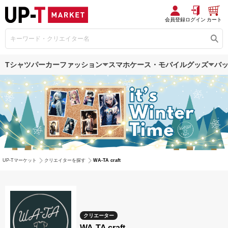
会員登録
ログイン
カート
Tシャツ
パーカー
ファッション
スマホケース・モバイルグッズ
バ
UP-Tマーケット
クリエイターを探す
WA-TA craft
クリエーター
WA-TA craft