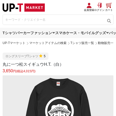
会員登録
ログイン
カート
Tシャツ
パーカー
ファッション
スマホケース・モバイルグッズ
バ
UP-Tマーケット
マーケットアイテムの検索
Tシャツ販売一覧
動物販売一
ロングスリーブTシャツ
5
丸に一つ松スイギュウH.T.（白）
3,650
円(税込4,015円)