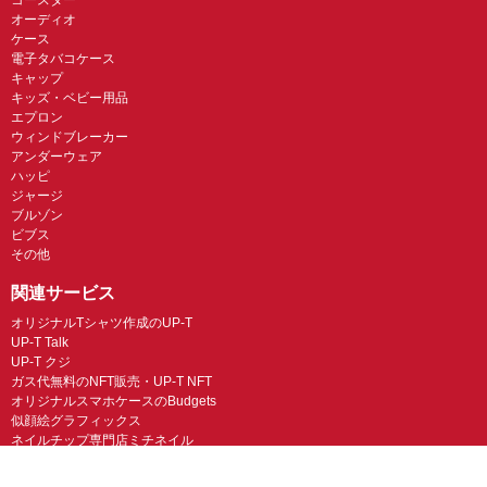
オーディオ
ケース
電子タバコケース
キャップ
キッズ・ベビー用品
エプロン
ウィンドブレーカー
アンダーウェア
ハッピ
ジャージ
ブルゾン
ビブス
その他
関連サービス
オリジナルTシャツ作成のUP-T
UP-T Talk
UP-T クジ
ガス代無料のNFT販売・UP-T NFT
オリジナルスマホケースのBudgets
似顔絵グラフィックス
ネイルチップ専門店ミチネイル
LINEスタンプ制作スタンプファクトリー
オリジナルノベルティラボ