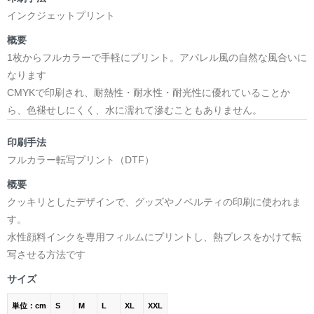
インクジェットプリント
概要
1枚からフルカラーで手軽にプリント。アパレル風の自然な風合いに
なります
CMYKで印刷され、耐熱性・耐水性・耐光性に優れていることか
ら、色褪せしにくく、水に濡れて滲むこともありません。
印刷手法
フルカラー転写プリント（DTF）
概要
クッキリとしたデザインで、グッズやノベルティの印刷に使われま
す。
水性顔料インクを専用フィルムにプリントし、熱プレスをかけて転
写させる方法です
サイズ
単位：cm
S
M
L
XL
XXL