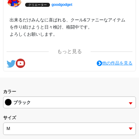
goodgodget
クリエーター
出来るだけみんなに喜ばれる、クール&ファニーなアイテム
を作り続けようと日々検討、格闘中です。
よろしくお願いします。
ここの他にも『日日彼是色々面白可笑し。IN SUZURI』や
もっと見る
nichinichioo by BASE にも展開中。
コチラもよろしくお願いします。
他の作品を見る
カラー
ブラック
サイズ