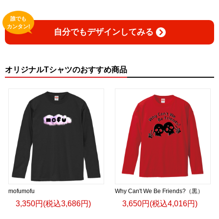
誰でも
カンタン!
自分でもデザインしてみる
オリジナルTシャツのおすすめ商品
mofumofu
Why Can't We Be Friends?（黒）
3,350円(税込3,686円)
3,650円(税込4,016円)