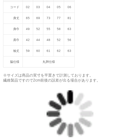
コード
02
03
04
05
06
身丈
65
69
73
77
81
身巾
49
52
55
58
63
肩巾
42
44
48
52
56
袖丈
59
60
61
62
63
脇仕様
丸胴仕様
※サイズは商品の実寸を平置きで計測しております。
繊維製品ですので2cm前後の誤差が出る場合があります。