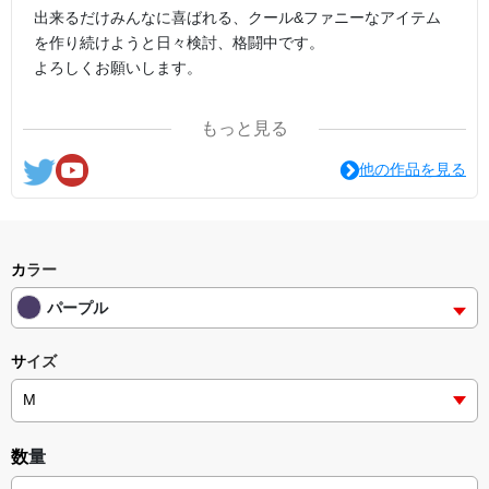
出来るだけみんなに喜ばれる、クール&ファニーなアイテム
を作り続けようと日々検討、格闘中です。
よろしくお願いします。
ここの他にも『日日彼是色々面白可笑し。IN SUZURI』や
もっと見る
nichinichioo by BASE にも展開中。
コチラもよろしくお願いします。
他の作品を見る
カラー
パープル
サイズ
数量