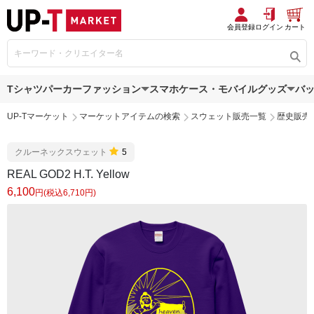
会員登録
ログイン
カート
Tシャツ
パーカー
ファッション
スマホケース・モバイルグッズ
バ
UP-Tマーケット
マーケットアイテムの検索
スウェット販売一覧
歴史販売
クルーネックスウェット
5
REAL GOD2 H.T. Yellow
6,100
円(税込6,710円)