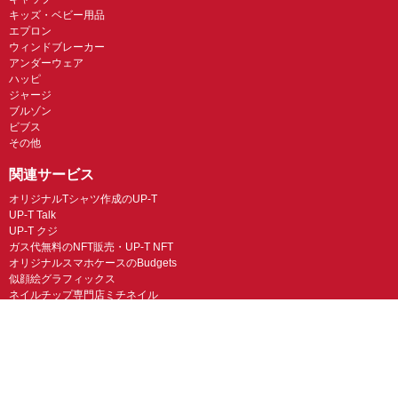
キッズ・ベビー用品
エプロン
ウィンドブレーカー
アンダーウェア
ハッピ
ジャージ
ブルゾン
ビブス
その他
関連サービス
オリジナルTシャツ作成のUP-T
UP-T Talk
UP-T クジ
ガス代無料のNFT販売・UP-T NFT
オリジナルスマホケースのBudgets
似顔絵グラフィックス
ネイルチップ専門店ミチネイル
LINEスタンプ制作スタンプファクトリー
オリジナルノベルティラボ
オリジナルグッズラボ
スマホラボ（スマホケース）
オリジナルTシャツの作成・プリント「TMIX」
オリジナルエコバッグを作ろう！