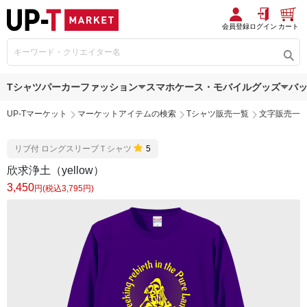
会員登録
ログイン
カート
Tシャツ
パーカー
ファッション
スマホケース・モバイルグッズ
バ
UP-Tマーケット
マーケットアイテムの検索
Tシャツ販売一覧
文字販売一
リブ付 ロングスリーブＴシャツ
5
欣求浄土（yellow）
3,450
円(税込3,795円)