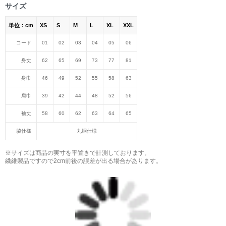
サイズ
単位：cm
XS
S
M
L
XL
XXL
コード
01
02
03
04
05
06
身丈
62
65
69
73
77
81
身巾
46
49
52
55
58
63
肩巾
39
42
44
48
52
56
袖丈
58
60
62
63
64
65
脇仕様
丸胴仕様
※サイズは商品の実寸を平置きで計測しております。
繊維製品ですので2cm前後の誤差が出る場合があります。