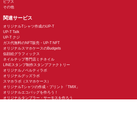
ビブス
その他
関連サービス
オリジナルTシャツ作成のUP-T
UP-T Talk
UP-T クジ
ガス代無料のNFT販売・UP-T NFT
オリジナルスマホケースのBudgets
似顔絵グラフィックス
ネイルチップ専門店ミチネイル
LINEスタンプ制作スタンプファクトリー
オリジナルノベルティラボ
オリジナルグッズラボ
スマホラボ（スマホケース）
オリジナルTシャツの作成・プリント「TMIX」
オリジナルエコバッグを作ろう！
オリジナルタンブラー・サーモスを作ろう
© UP-T 丸井織物株式会社 All Rights Reserved.