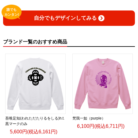
誰でも
カンタン!
自分でもデザインしてみる
ブランド一覧のおすすめ商品
吾唯足知(われただたりるをしる)h.t.
梵我一如（purple）
黒マークのみ
6,100円(税込6,711円)
5,600円(税込6,161円)