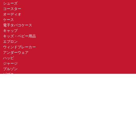
シューズ
コースター
オーディオ
ケース
電子タバコケース
キャップ
キッズ・ベビー用品
エプロン
ウィンドブレーカー
アンダーウェア
ハッピ
ジャージ
ブルゾン
ビブス
その他
関連サービス
オリジナルTシャツ作成のUP-T
UP-T Talk
UP-T クジ
ガス代無料のNFT販売・UP-T NFT
オリジナルスマホケースのBudgets
似顔絵グラフィックス
ネイルチップ専門店ミチネイル