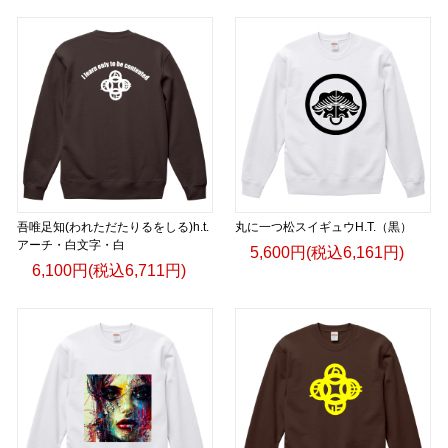
吾唯足知(われただたりるをしる)h.t.
丸に一つ松スイギュウH.T.（黒）
アーチ・白文字・白
5,600円(税込6,161円)
6,100円(税込6,711円)