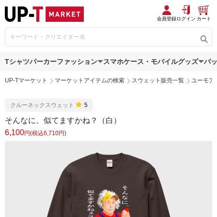
会員登録
ログイン
カート
Tシャツ
パーカー
ファッション
スマホケース・モバイルグッズ
バ
UP-Tマーケット
マーケットアイテムの検索
スウェット販売一覧
ユーモア
クルーネックスウェット
5
そんなに、似てますかね？（白）
6,100
円(税込6,710円)