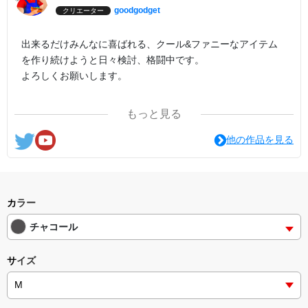
goodgodget
クリエーター
出来るだけみんなに喜ばれる、クール&ファニーなアイテム
を作り続けようと日々検討、格闘中です。
よろしくお願いします。
ここの他にも『日日彼是色々面白可笑し。IN SUZURI』や
もっと見る
nichinichioo by BASE にも展開中。
コチラもよろしくお願いします。
他の作品を見る
カラー
チャコール
サイズ