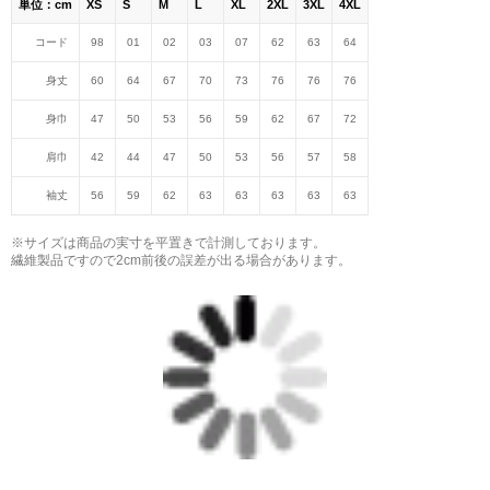
単位：cm
XS
S
M
L
XL
2XL
3XL
4XL
コード
98
01
02
03
07
62
63
64
身丈
60
64
67
70
73
76
76
76
身巾
47
50
53
56
59
62
67
72
肩巾
42
44
47
50
53
56
57
58
袖丈
56
59
62
63
63
63
63
63
※サイズは商品の実寸を平置きで計測しております。
繊維製品ですので2cm前後の誤差が出る場合があります。