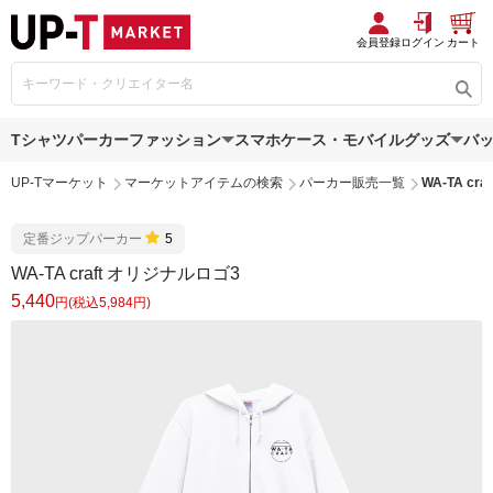
会員登録
ログイン
カート
Tシャツ
パーカー
ファッション
スマホケース・モバイルグッズ
バ
UP-Tマーケット
マーケットアイテムの検索
パーカー販売一覧
WA-TA cr
定番ジップパーカー
5
WA-TA craft オリジナルロゴ3
5,440
円(税込5,984円)