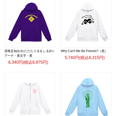
吾唯足知(われただたりるをしる)h.t.
Why Can't We Be Friends?（黒）
アーチ・黄文字・黄
5,740円(税込6,315円)
6,340円(税込6,975円)