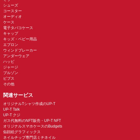
シューズ
コースター
オーディオ
ケース
電子タバコケース
キャップ
キッズ・ベビー用品
エプロン
ウィンドブレーカー
アンダーウェア
ハッピ
ジャージ
ブルゾン
ビブス
その他
関連サービス
オリジナルTシャツ作成のUP-T
UP-T Talk
UP-T クジ
ガス代無料のNFT販売・UP-T NFT
オリジナルスマホケースのBudgets
似顔絵グラフィックス
ネイルチップ専門店ミチネイル