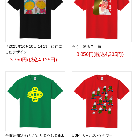
「2023年10月16日 14:13」に作成
もう、閉店？ 白
したデザイン
3,850円(税込4,235円)
3,750円(税込4,125円)
吾唯足知(われただたりるをしる)h.t.
USP「いっぱいうさぴー」