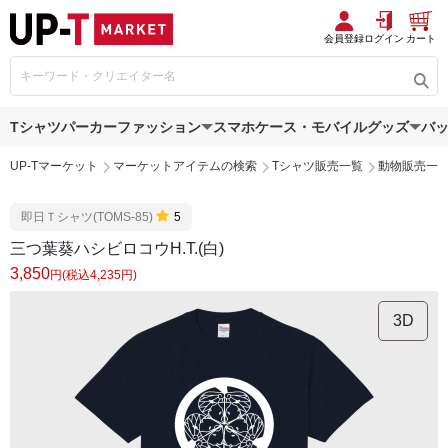
会員登録
ログイン
カート
Tシャツ
パーカー
ファッション
スマホケース・モバイルグッズ
バ
UP-Tマーケット
マーケットアイテムの検索
Tシャツ販売一覧
動物販売一
即日Ｔシャツ(TOMS-85)
5
三つ葉葵ハシビロコウH.T.(白)
3,850
円(税込4,235円)
3D