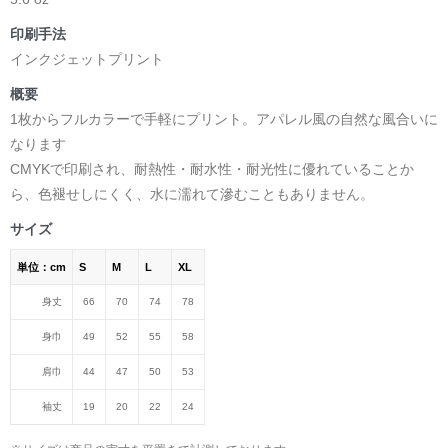
印刷手法
インクジェットプリント
概要
1枚からフルカラーで手軽にプリント。アパレル風の自然な風合いに
なります
CMYKで印刷され、耐熱性・耐水性・耐光性に優れていることか
ら、色褪せしにくく、水に濡れて滲むこともありません。
サイズ
単位：cm
S
M
L
XL
身丈
66
70
74
78
身巾
49
52
55
58
肩巾
44
47
50
53
袖丈
19
20
22
24