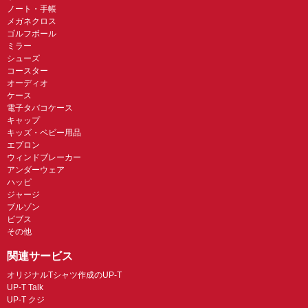
ノート・手帳
メガネクロス
ゴルフボール
ミラー
シューズ
コースター
オーディオ
ケース
電子タバコケース
キャップ
キッズ・ベビー用品
エプロン
ウィンドブレーカー
アンダーウェア
ハッピ
ジャージ
ブルゾン
ビブス
その他
関連サービス
オリジナルTシャツ作成のUP-T
UP-T Talk
UP-T クジ