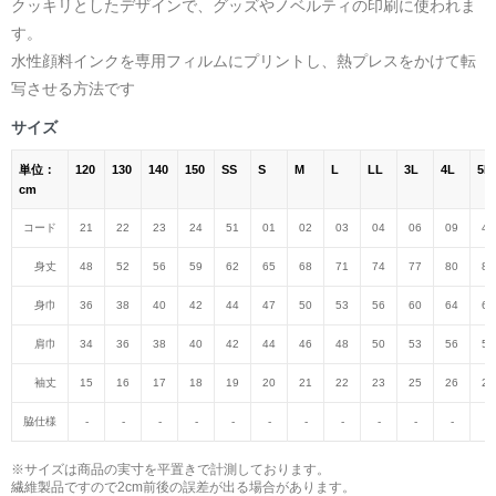
クッキリとしたデザインで、グッズやノベルティの印刷に使われま
す。
水性顔料インクを専用フィルムにプリントし、熱プレスをかけて転
写させる方法です
サイズ
単位：
120
130
140
150
SS
S
M
L
LL
3L
4L
5L
cm
コード
21
22
23
24
51
01
02
03
04
06
09
47
身丈
48
52
56
59
62
65
68
71
74
77
80
82
身巾
36
38
40
42
44
47
50
53
56
60
64
68
肩巾
34
36
38
40
42
44
46
48
50
53
56
59
袖丈
15
16
17
18
19
20
21
22
23
25
26
27
脇仕様
-
-
-
-
-
-
-
-
-
-
-
-
※サイズは商品の実寸を平置きで計測しております。
繊維製品ですので2cm前後の誤差が出る場合があります。