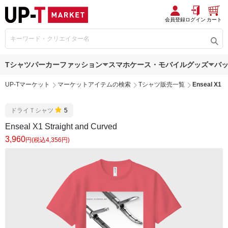
会員登録
ログイン
カート
Tシャツ
パーカー
ファッション
スマホケース・モバイルグッズ
バ
UP-Tマーケット
マーケットアイテムの検索
Tシャツ販売一覧
Enseal X1 S
ドライＴシャツ
5
Enseal X1 Straight and Curved
3,960
円(税込4,356円)