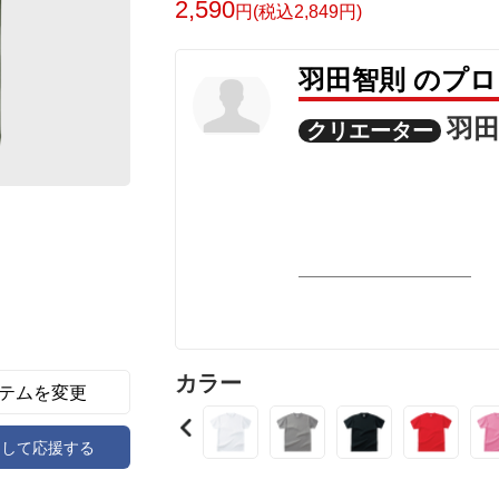
2,590
円(税込2,849円)
羽田智則 のプ
羽
クリエーター
カラー
テムを変更
アして応援する