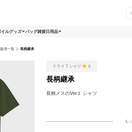
バイルグッズ
バッグ
雑貨日用品
ツ販売一覧
長柄継承
ドライＴシャツ
5
長柄継承
長柄メスのVer１ シャツ
も