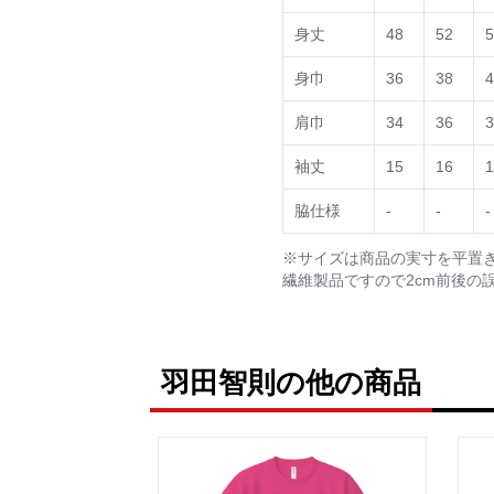
身丈
48
52
5
身巾
36
38
4
肩巾
34
36
3
袖丈
15
16
1
脇仕様
-
-
-
※サイズは商品の実寸を平置
繊維製品ですので2cm前後の
羽田智則の他の商品