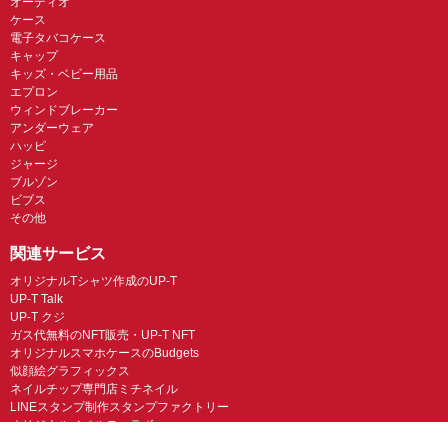
オーディオ
ケース
電子タバコケース
キャップ
キッズ・ベビー用品
エプロン
ウィンドブレーカー
アンダーウェア
ハッピ
ジャージ
ブルゾン
ビブス
その他
関連サービス
オリジナルTシャツ作成のUP-T
UP-T Talk
UP-T クジ
ガス代無料のNFT販売・UP-T NFT
オリジナルスマホケースのBudgets
似顔絵グラフィックス
ネイルチップ専門店ミチネイル
LINEスタンプ制作スタンプファクトリー
オリジナルノベルティラボ
オリジナルグッズラボ