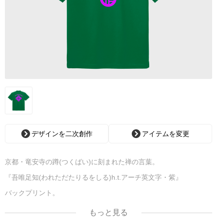
デザインを二次創作
アイテムを変更
京都・竜安寺の蹲(つくばい)に刻まれた禅の言葉。
『吾唯足知(われただたりるをしる)h.t.アーチ英文字・紫』
バックプリント。
もっと見る