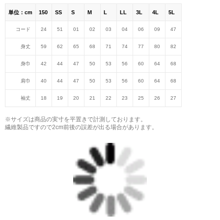
単位：cm
150
SS
S
M
L
LL
3L
4L
5L
コード
24
51
01
02
03
04
06
09
47
身丈
59
62
65
68
71
74
77
80
82
身巾
42
44
47
50
53
56
60
64
68
肩巾
40
44
47
50
53
56
60
64
68
袖丈
18
19
20
21
22
23
25
26
27
※サイズは商品の実寸を平置きで計測しております。
繊維製品ですので2cm前後の誤差が出る場合があります。