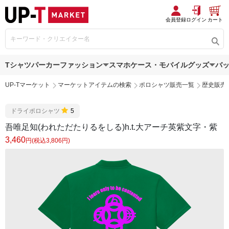
会員登録
ログイン
カート
Tシャツ
パーカー
ファッション
スマホケース・モバイルグッズ
バ
UP-Tマーケット
マーケットアイテムの検索
ポロシャツ販売一覧
歴史販売
ドライポロシャツ
5
吾唯足知(われただたりるをしる)h.t.大アーチ英紫文字・紫
3,460
円(税込3,806円)