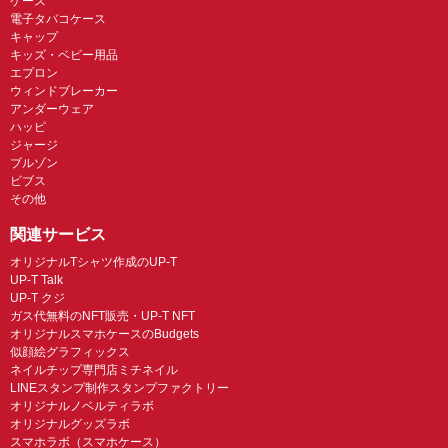
ケース
電子タバコケース
キャップ
キッズ・ベビー用品
エプロン
ウィンドブレーカー
アンダーウェア
ハッピ
ジャージ
ブルゾン
ビブス
その他
関連サービス
オリジナルTシャツ作成のUP-T
UP-T Talk
UP-T クジ
ガス代無料のNFT販売・UP-T NFT
オリジナルスマホケースのBudgets
似顔絵グラフィックス
ネイルチップ専門店ミチネイル
LINEスタンプ制作スタンプファクトリー
オリジナルノベルティラボ
オリジナルグッズラボ
スマホラボ（スマホケース）