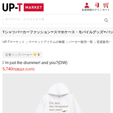
会員登録
ログイン
カート
Tシャツ
パーカー
ファッション
スマホケース・モバイルグッズ
バ
UP-Tマーケット
マーケットアイテムの検索
パーカー販売一覧
音楽販売一
定番ジップパーカー
5
I 'm just the drummer! and you?(DW)
5,740
円(税込6,314円)