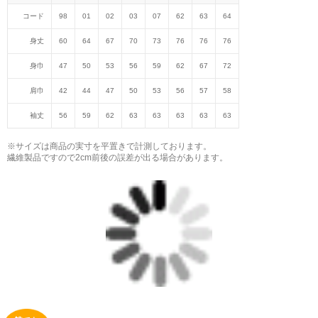
コード
98
01
02
03
07
62
63
64
身丈
60
64
67
70
73
76
76
76
身巾
47
50
53
56
59
62
67
72
肩巾
42
44
47
50
53
56
57
58
袖丈
56
59
62
63
63
63
63
63
※サイズは商品の実寸を平置きで計測しております。
繊維製品ですので2cm前後の誤差が出る場合があります。