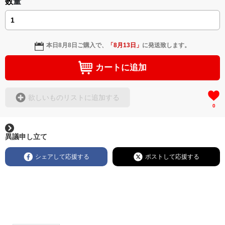
数量
本日
8月8日
ご購入で、
「
8月13日
」
に発送致します。
カートに追加
欲しいものリストに追加する
0
異議申し立て
シェアして応援する
ポストして応援する