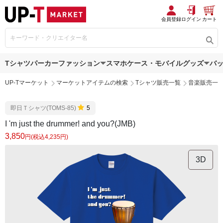
会員登録
ログイン
カート
Tシャツ
パーカー
ファッション
スマホケース・モバイルグッズ
バ
UP-Tマーケット
マーケットアイテムの検索
Tシャツ販売一覧
音楽販売一
即日Ｔシャツ(TOMS-85)
5
I 'm just the drummer! and you?(JMB)
3,850
円(税込4,235円)
3D