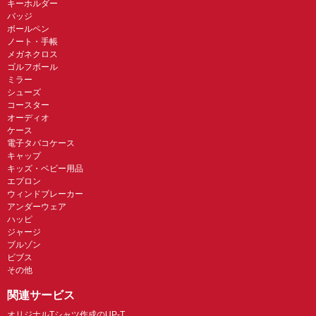
キーホルダー
バッジ
ボールペン
ノート・手帳
メガネクロス
ゴルフボール
ミラー
シューズ
コースター
オーディオ
ケース
電子タバコケース
キャップ
キッズ・ベビー用品
エプロン
ウィンドブレーカー
アンダーウェア
ハッピ
ジャージ
ブルゾン
ビブス
その他
関連サービス
オリジナルTシャツ作成のUP-T