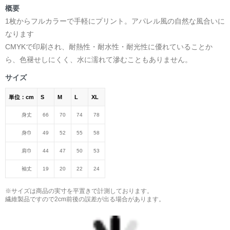
概要
1枚からフルカラーで手軽にプリント。アパレル風の自然な風合いに
なります
CMYKで印刷され、耐熱性・耐水性・耐光性に優れていることか
ら、色褪せしにくく、水に濡れて滲むこともありません。
サイズ
単位：cm
S
M
L
XL
身丈
66
70
74
78
身巾
49
52
55
58
肩巾
44
47
50
53
袖丈
19
20
22
24
※サイズは商品の実寸を平置きで計測しております。
繊維製品ですので2cm前後の誤差が出る場合があります。