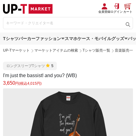
会員登録
ログイン
カート
Tシャツ
パーカー
ファッション
スマホケース・モバイルグッズ
バ
UP-Tマーケット
マーケットアイテムの検索
Tシャツ販売一覧
音楽販売一
ロングスリーブTシャツ
5
I'm just the bassist! and you? (WB)
3,650
円(税込4,015円)