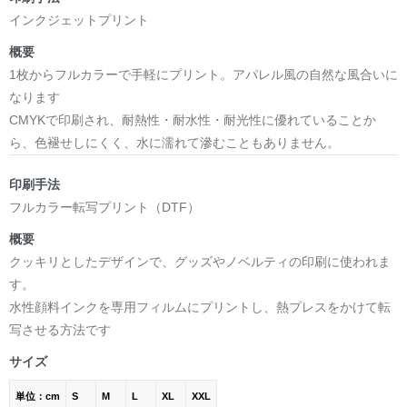
インクジェットプリント
概要
1枚からフルカラーで手軽にプリント。アパレル風の自然な風合いに
なります
CMYKで印刷され、耐熱性・耐水性・耐光性に優れていることか
ら、色褪せしにくく、水に濡れて滲むこともありません。
印刷手法
フルカラー転写プリント（DTF）
概要
クッキリとしたデザインで、グッズやノベルティの印刷に使われま
す。
水性顔料インクを専用フィルムにプリントし、熱プレスをかけて転
写させる方法です
サイズ
単位：cm
S
M
L
XL
XXL