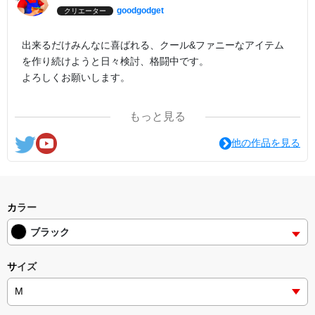
goodgodget
クリエーター
出来るだけみんなに喜ばれる、クール&ファニーなアイテム
を作り続けようと日々検討、格闘中です。
よろしくお願いします。
ここの他にも『日日彼是色々面白可笑し。IN SUZURI』や
もっと見る
nichinichioo by BASE にも展開中。
コチラもよろしくお願いします。
他の作品を見る
カラー
ブラック
サイズ