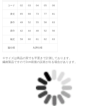
コード
02
03
04
05
06
身丈
65
69
73
77
81
身巾
49
52
55
58
63
肩巾
42
44
48
52
56
袖丈
59
60
61
62
63
脇仕様
丸胴仕様
※サイズは商品の実寸を平置きで計測しております。
繊維製品ですので2cm前後の誤差が出る場合があります。