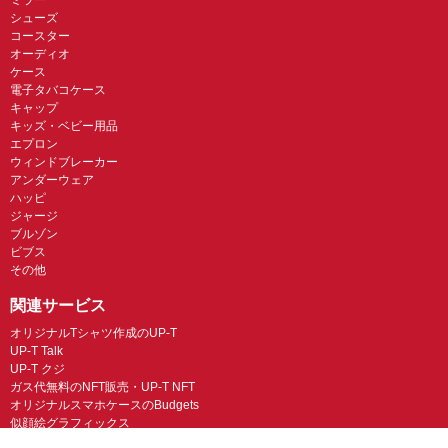
シューズ
コースター
オーディオ
ケース
電子タバコケース
キャップ
キッズ・ベビー用品
エプロン
ウィンドブレーカー
アンダーウェア
ハッピ
ジャージ
ブルゾン
ビブス
その他
関連サービス
オリジナルTシャツ作成のUP-T
UP-T Talk
UP-T クジ
ガス代無料のNFT販売・UP-T NFT
オリジナルスマホケースのBudgets
似顔絵グラフィックス
ネイルチップ専門店ミチネイル