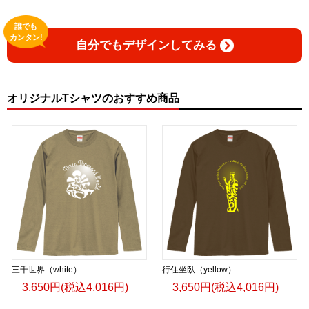
誰でも
カンタン!
自分でもデザインしてみる
オリジナルTシャツのおすすめ商品
三千世界（white）
行住坐臥（yellow）
3,650円(税込4,016円)
3,650円(税込4,016円)