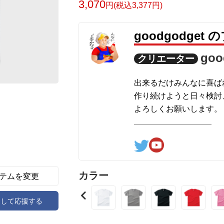
3,070
円(税込3,377円)
という意味です。
goodgodget
goo
クリエーター
出来るだけみんなに喜ば
作り続けようと日々検討
よろしくお願いします。
ここの他にも『日日彼是色々
hinichioo by BASE
コチラもよろしくお願い
カラー
テムを変更
アして応援する