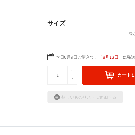
サイズ
本日
8月9日
ご購入で、
「
8月13日
」
に発
カート
欲しいものリストに追加する