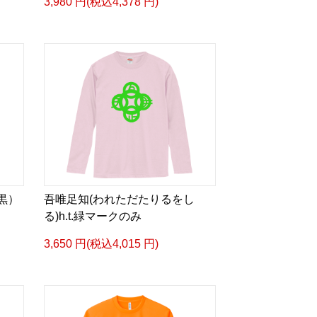
3,980 円(税込4,378 円)
y（黒）
吾唯足知(われただたりるをし
る)h.t.緑マークのみ
3,650 円(税込4,015 円)