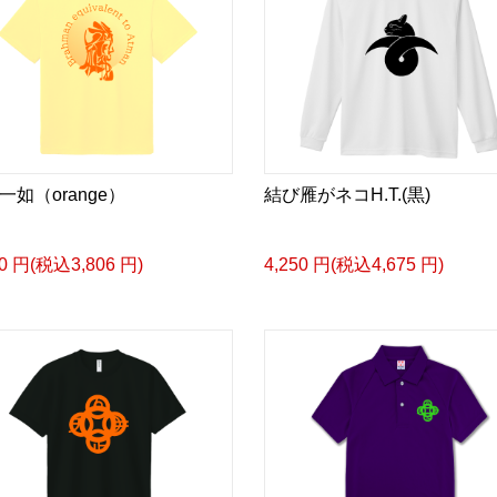
一如（orange）
結び雁がネコH.T.(黒)
60 円(税込3,806 円)
4,250 円(税込4,675 円)