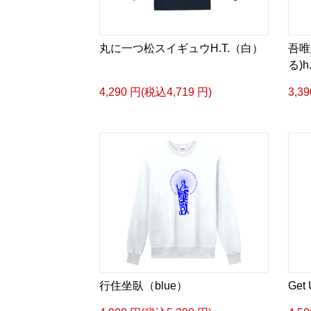
丸に一つ松スイギュウH.T.（白）
吾唯
る)
4,290 円(税込4,719 円)
3,3
行住坐臥（blue）
Get 