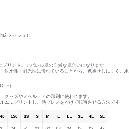
/m2 メッシュ）
にプリント。アパレル風の自然な風合いになります
性・耐水性・耐光性に優れていることから、色褪せしにくく、
DTF）
、グッズやノベルティの印刷に使われます。
ルムにプリントし、熱プレスをかけて転写させる方法です
40
150
SS
S
M
L
LL
3L
4L
5L
3
24
51
01
02
03
04
06
09
47