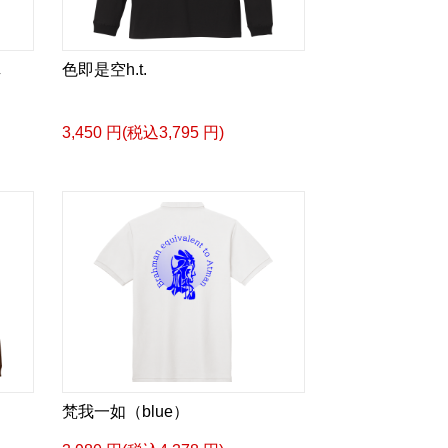
し
色即是空h.t.
3,450 円(税込3,795 円)
梵我一如（blue）