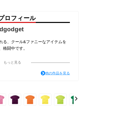
 のプロフィール
dgodget
れる、クール&ファニーなアイテムを
、格闘中です。
もっと見る
面白可笑し。IN SUZURI』や nic
他の作品を見る
 にも展開中。
します。