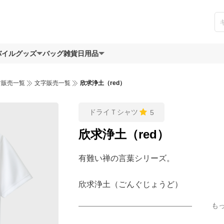
バイルグッズ
バッグ
雑貨日用品
ツ販売一覧
文字販売一覧
欣求浄土（red）
ドライＴシャツ
5
欣求浄土（red）
有難い禅の言葉シリーズ。
欣求浄土（ごんぐじょうど）
も
浄土に往生する事を希う、