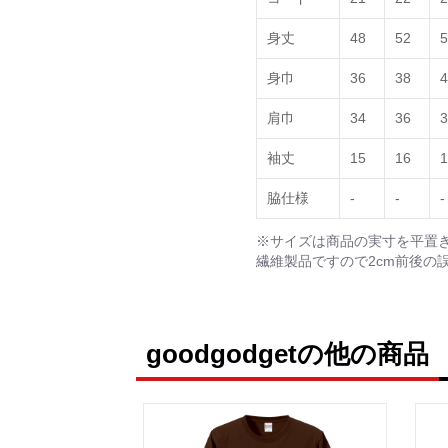
身丈
48
52
5
身巾
36
38
4
肩巾
34
36
3
袖丈
15
16
1
脇仕様
-
-
-
※サイズは商品の実寸を平置
繊維製品ですので2cm前後の
goodgodgetの他の商品