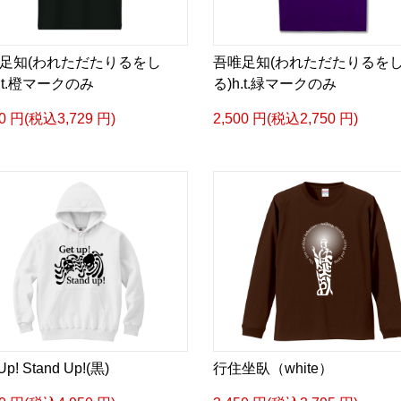
足知(われただたりるをし
吾唯足知(われただたりるを
h.t.橙マークのみ
る)h.t.緑マークのみ
90 円(税込3,729 円)
2,500 円(税込2,750 円)
Up! Stand Up!(黒)
行住坐臥（white）