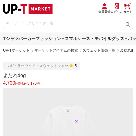
会員登録
ログイン
カート
Tシャツ
パーカー
ファッション
スマホケース・モバイルグッズ
バ
UP-Tマーケット
マーケットアイテムの検索
スウェット販売一覧
よだれdo
レギュラーウェイトスウェットシャツ
5
よだれdog
4,700
円(税込5,170円)