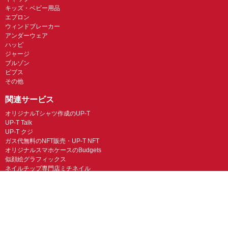
キッズ・ベビー用品
エプロン
ウィンドブレーカー
アンダーウェア
ハッピ
ジャージ
ブルゾン
ビブス
その他
関連サービス
オリジナルTシャツ作成のUP-T
UP-T Talk
UP-T クジ
ガス代無料のNFT販売・UP-T NFT
オリジナルスマホケースのBudgets
似顔絵グラフィックス
ネイルチップ専門店ミチネイル
LINEスタンプ制作スタンプファクトリー
オリジナルノベルティラボ
オリジナルグッズラボ
スマホラボ（スマホケース）
オリジナルTシャツの作成・プリント「TMIX」
オリジナルエコバッグを作ろう！