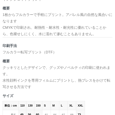
概要
1枚からフルカラーで手軽にプリント。アパレル風の自然な風合いに
なります
CMYKで印刷され、耐熱性・耐水性・耐光性に優れていることか
ら、色褪せしにくく、水に濡れて滲むこともありません。
印刷手法
フルカラー転写プリント（DTF）
概要
クッキリとしたデザインで、グッズやノベルティの印刷に使われま
す。
水性顔料インクを専用フィルムにプリントし、熱プレスをかけて転
写させる方法です
サイズ
単位：cm
110
130
150
S
M
L
XL
XXL
49
56
60
73
着丈
61
64
67
69