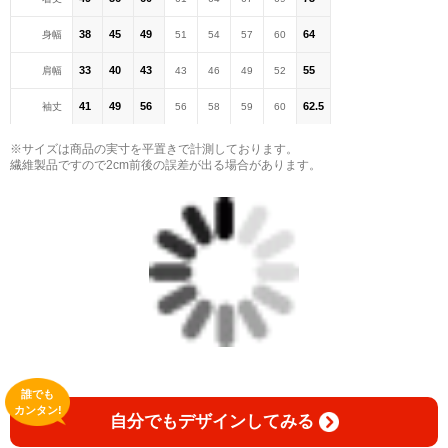
38
45
49
64
身幅
51
54
57
60
33
40
43
55
肩幅
43
46
49
52
41
49
56
62.5
袖丈
56
58
59
60
※サイズは商品の実寸を平置きで計測しております。
繊維製品ですので2cm前後の誤差が出る場合があります。
誰でも
カンタン!
自分でもデザインしてみる