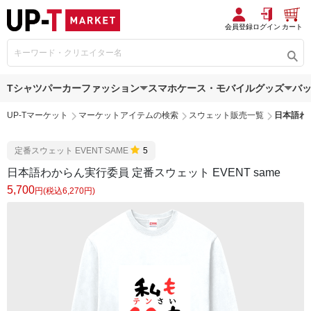
会員登録
ログイン
カート
Tシャツ
パーカー
ファッション
スマホケース・モバイルグッズ
バ
UP-Tマーケット
マーケットアイテムの検索
スウェット販売一覧
日本語わか
定番スウェット EVENT SAME
5
日本語わからん実行委員 定番スウェット EVENT same
5,700
円(税込6,270円)