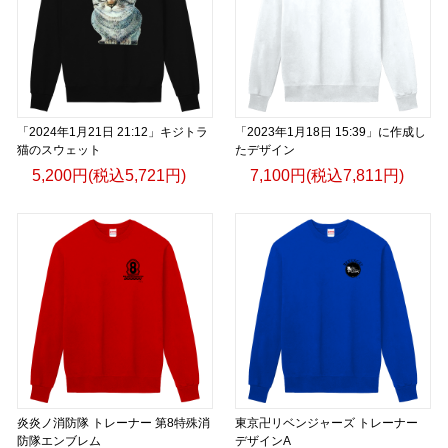
コーヒーを愛する人へ。
旅を愛する人へ。
世界をもっと知りたい人へ。
「2024年1月21日 21:12」キジトラ
「2023年1月18日 15:39」に作成し
猫のスウェット
たデザイン
UCS Terimbaは、一杯のコーヒーから始まるライフスタイル
5,200円(税込5,721円)
7,100円(税込7,811円)
を提案します。
English
Wear the Origin. Live the Journey.
The UCS Terimba Collection is inspired by the spirit of
Uganda—its breathtaking landscapes, vibrant culture, and
some of the world’s finest naturally grown coffee.
炎炎ノ消防隊 トレーナー 第8特殊消
東京卍リベンジャーズ トレーナー
Every cup of Terimba Coffee tells a story of craftsmanship,
防隊エンブレム
デザインA