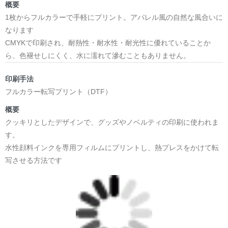
概要
1枚からフルカラーで手軽にプリント。アパレル風の自然な風合いに
② 日本語わからん実行委員
なります
CMYKで印刷され、耐熱性・耐水性・耐光性に優れていることか
日本語
ら、色褪せしにくく、水に濡れて滲むこともありません。
「わからない」を楽しもう。
印刷手法
フルカラー転写プリント（DTF）
言葉を学ぶことは、完璧になることではありません。
概要
間違えたり、笑ったり、また挑戦したり。
クッキリとしたデザインで、グッズやノベルティの印刷に使われま
す。
そんな一つひとつの瞬間が、新しい文化への扉を開いてくれ
水性顔料インクを専用フィルムにプリントし、熱プレスをかけて転
ます。
写させる方法です
日本語わからん実行委員は、日本語学習の楽しさとユーモア
をデザインに込めたコレクション。
日本人も、日本語を学ぶ人も、一緒に笑顔になれるライフス
タイルを提案します。