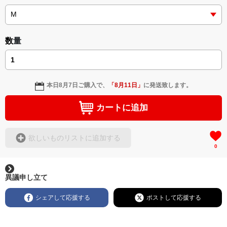
数量
① Hello Collection
日本語
本日
8月7日
ご購入で、
「
8月11日
」
に発送致します。
たった一言の「Hello」が、世界を近くする。
カートに追加
笑顔とともに交わされる「Hello」は、国境や言語を越え、人
と人をつなぐ最もシンプルで美しいコミュニケーションで
欲しいものリストに追加する
す。
0
Hello Collectionは、「つながる喜び」を身にまとうライフス
タイルコレクション。
異議申し立て
English 4 U!が大切にしてきた語学教育、多文化共生、国際交
シェアして応援する
ポストして応援する
流への想いを、一枚のTシャツに込めました。