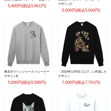
デザインC
5,400円(税込5,941円)
③ UCS Terimba Collection
5,000円(税込5,500円)
日本語
コーヒーを着る。文化をまとう。
UCS Terimbaは、ウガンダの雄大な自然、豊かな文化、そし
て世界に誇るスペシャルティコーヒーから生まれたプレミア
ムライフスタイルブランドです。
一杯のコーヒーには、生産者の想い、土地の個性、そして人
と人をつなぐ物語があります。
東京卍リベンジャーズ トレーナー
「2024年1月9日 11:17」に作成した
デザインB
デザイン
その物語を、日常のスタイルとして表現したのがUCS
5,000円(税込5,500円)
7,000円(税込7,701円)
Terimba Collectionです。
自然栽培によるウガンダ産コーヒーの哲学を受け継ぎ、サス
テナビリティ、クラフトマンシップ、そして本物へのこだわ
りをデザインに落とし込みました。