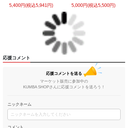
sustainability, and the people who nurture it from seed to
5,400円(税込5,941円)
5,000円(税込5,500円)
harvest.
Our apparel extends that story beyond the cup.
Designed with timeless simplicity and meaningful purpose,
each piece reflects a lifestyle rooted in authenticity,
exploration, and appreciation for the world’s diverse cultures.
応援コメント
Whether you’re discovering a new destination, sharing
coffee with friends, or simply embracing everyday moments,
UCS Terimba invites you to carry the spirit of origin wherever
応援コメントを送る
life takes you.
マーケット販売に参加中の
KUMBA SHOPさんに応援コメントを送ろう！
Wear the Origin. Share the Journey.
ニックネーム
コメント