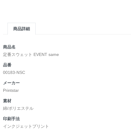
今日の「Hello」が、明日の出会いになりますように。
English
商品詳細
One word. Endless possibilities.
A simple “Hello” is often the beginning of something
商品名
meaningful.
定番スウェット EVENT same
品番
It can spark a conversation, build a friendship, or bridge
00183-NSC
cultures that once seemed far apart.
メーカー
Inspired by the mission of English 4 U!, the Hello Collection
Printstar
celebrates language, curiosity, and the beauty of human
connection.
素材
綿/ポリエステル
Designed for those who believe that every encounter has the
印刷手法
potential to change a life.
インクジェットプリント