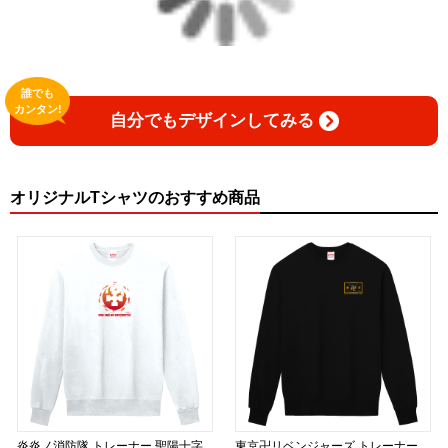
English
Celebrate the joy of not knowing.
誰でも
カンタン!
自分でもデザインしてみる
Every language learner has experienced that unforgettable
moment of saying,
オリジナルTシャツのおすすめ商品
“I have absolutely no idea what that means.”
Instead of hiding those moments, we celebrate them.
This collection embraces curiosity, humility, and the laughter
that naturally comes with learning a new language.
Because every mistake is another step toward
understanding.
炎炎ノ消防隊 トレーナー 聖陽十字
東京卍リベンジャーズ トレーナー