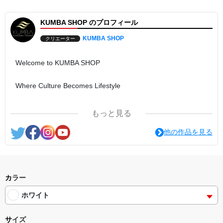
KUMBA SHOP のプロフィール
KUMBA SHOP
クリエーター
Welcome to KUMBA SHOP
Where Culture Becomes Lifestyle
KUMBA SHOP is more than a clothing brand.
もっと見る
It is a collection of stories, cultures, and experiences brought
他の作品を見る
together through thoughtful design. Every piece reflects our
belief that what we wear can inspire conversations, create
connections, and celebrate the diversity that enriches our
world.
カラー
ホワイト
From language and culture to coffee and community, each
collection represents a different journey—united by one
サイズ
purpose: bringing people closer together.