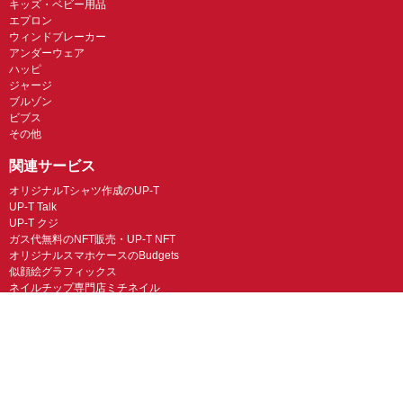
キッズ・ベビー用品
エプロン
ウィンドブレーカー
アンダーウェア
ハッピ
ジャージ
ブルゾン
ビブス
その他
関連サービス
オリジナルTシャツ作成のUP-T
UP-T Talk
UP-T クジ
ガス代無料のNFT販売・UP-T NFT
オリジナルスマホケースのBudgets
似顔絵グラフィックス
ネイルチップ専門店ミチネイル
LINEスタンプ制作スタンプファクトリー
オリジナルノベルティラボ
オリジナルグッズラボ
スマホラボ（スマホケース）
オリジナルTシャツの作成・プリント「TMIX」
オリジナルエコバッグを作ろう！
オリジナルタンブラー・サーモスを作ろう