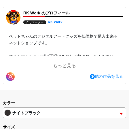
て見てはいかがでしょうか。
RK Work のプロフィール
◻️画像タイプ:カラー写真(縦)
◻️印刷方法:フルカラー転写(DTF)
◻️本体カラー:ナイトブラック
RK Work
クリエーター
◻️本体サイズ:幅370㎜×高380㎜×マチ130㎜
◻️収納サイズ:B4
◻️容量:11L
ペットちゃんのデジタルアートグッズを低価格で購入出来る
◻️持ち手長さ:幅35㎜×長580㎜
ネットショップです。
◻️素材:コットン7.1oz
オリジナルショップは下記URLからご覧になってください。
https://rk-work.designstore.jp
もっと見る
インスタグラムもほぼ毎日投稿しておりますので、是非そち
他の作品を見る
らもご覧下さい。
どうぞよろしくお願いいたします。
カラー
ナイトブラック
サイズ