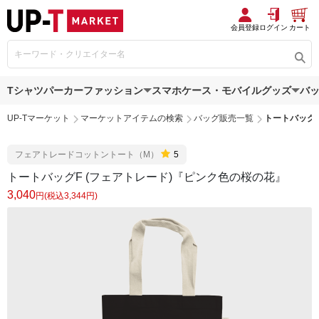
会員登録
ログイン
カート
Tシャツ
パーカー
ファッション
スマホケース・モバイルグッズ
バ
UP-Tマーケット
マーケットアイテムの検索
バッグ販売一覧
トートバッグF
フェアトレードコットントート（M）
5
トートバッグF (フェアトレード)『ピンク色の桜の花』
3,040
円(税込3,344円)