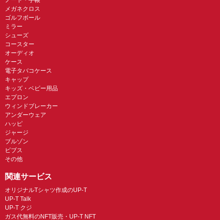
メガネクロス
ゴルフボール
ミラー
シューズ
コースター
オーディオ
ケース
電子タバコケース
キャップ
キッズ・ベビー用品
エプロン
ウィンドブレーカー
アンダーウェア
ハッピ
ジャージ
ブルゾン
ビブス
その他
関連サービス
オリジナルTシャツ作成のUP-T
UP-T Talk
UP-T クジ
ガス代無料のNFT販売・UP-T NFT