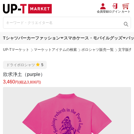
会員登録
ログイン
カート
Tシャツ
パーカー
ファッション
スマホケース・モバイルグッズ
バ
UP-Tマーケット
マーケットアイテムの検索
ポロシャツ販売一覧
文字販売
ドライポロシャツ
5
欣求浄土（purple）
3,460
円(税込3,806円)