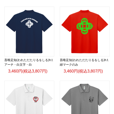
吾唯足知(われただたりるをしる)h.t.
吾唯足知(われただたりるをしる)h.t.
アーチ・白文字・白
緑マークのみ
3,460円(税込3,807円)
3,460円(税込3,807円)