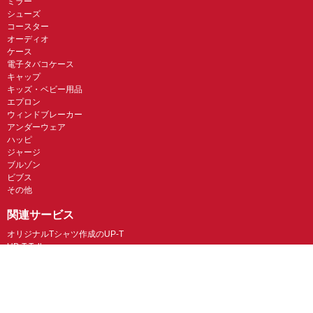
ミラー
シューズ
コースター
オーディオ
ケース
電子タバコケース
キャップ
キッズ・ベビー用品
エプロン
ウィンドブレーカー
アンダーウェア
ハッピ
ジャージ
ブルゾン
ビブス
その他
関連サービス
オリジナルTシャツ作成のUP-T
UP-T Talk
UP-T クジ
ガス代無料のNFT販売・UP-T NFT
オリジナルスマホケースのBudgets
似顔絵グラフィックス
ネイルチップ専門店ミチネイル