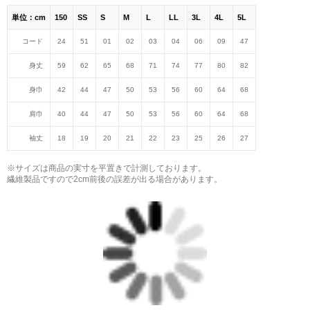
単位：cm
150
SS
S
M
L
LL
3L
4L
5L
コード
24
51
01
02
03
04
06
09
47
身丈
59
62
65
68
71
74
77
80
82
身巾
42
44
47
50
53
56
60
64
68
肩巾
40
44
47
50
53
56
60
64
68
袖丈
18
19
20
21
22
23
25
26
27
※サイズは商品の実寸を平置きで計測しております。
繊維製品ですので2cm前後の誤差が出る場合があります。