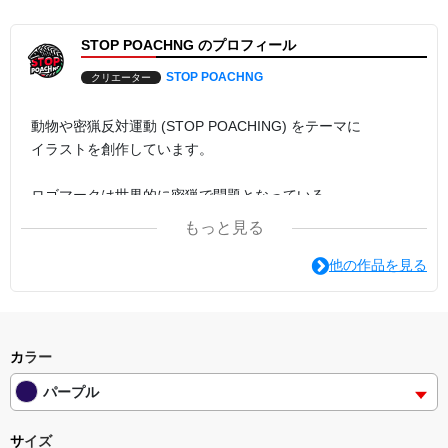
感谢您的观看。
STOP POACHNG のプロフィール
这是反偷猎运动的设计。
该产品的部分销售额将捐赠给动物福利组织。
STOP POACHNG
クリエーター
시청해 주셔서 감사합니다.
밀렵 방지 운동의 디자인입니다.
이 제품의 판매 수익금의 일부는 동물 복지 단체에 기부됩니다.
動物や密猟反対運動 (STOP POACHING) をテーマに
イラストを創作しています。
ロゴマークは世界的に密猟で問題となっている
「センザンコウ」 という動物をモチーフにしたものです。
もっと見る
SHOP名やロゴのPOACHING のＩが抜けているのは
他の作品を見る
「動物への I (愛) が足りなくなっている」ことを表していま
す。
カラー
パープル
サイズ