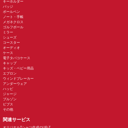
キーホルダー
バッジ
ボールペン
ノート・手帳
メガネクロス
ゴルフボール
ミラー
シューズ
コースター
オーディオ
ケース
電子タバコケース
キャップ
キッズ・ベビー用品
エプロン
ウィンドブレーカー
アンダーウェア
ハッピ
ジャージ
ブルゾン
ビブス
その他
関連サービス
オリジナルTシャツ作成のUP-T