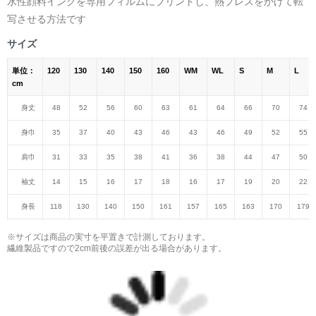
水性顔料インクを専用フィルムにプリントし、熱プレスをかけて転
写させる方法です
サイズ
単位：
120
130
140
150
160
WM
WL
S
M
L
cm
身丈
48
52
56
60
63
61
64
66
70
74
身巾
35
37
40
43
46
43
46
49
52
55
肩巾
31
33
35
38
41
36
38
44
47
50
袖丈
14
15
16
17
18
16
17
19
20
22
身長
118
130
140
150
161
157
165
163
170
179
※サイズは商品の実寸を平置きで計測しております。
繊維製品ですので2cm前後の誤差が出る場合があります。