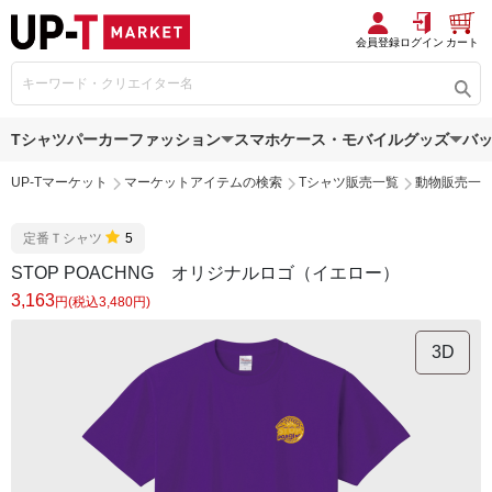
会員登録
ログイン
カート
Tシャツ
パーカー
ファッション
スマホケース・モバイルグッズ
バ
UP-Tマーケット
マーケットアイテムの検索
Tシャツ販売一覧
動物販売一
定番Ｔシャツ
5
STOP POACHNG オリジナルロゴ（イエロー）
3,163
円(税込3,480円)
3D