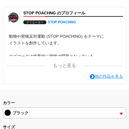
感谢您的观看。
STOP POACHNG のプロフィール
这是反偷猎运动的设计。
该产品的部分销售额将捐赠给动物福利组织。
STOP POACHNG
クリエーター
시청해 주셔서 감사합니다.
밀렵 방지 운동의 디자인입니다.
이 제품의 판매 수익금의 일부는 동물 복지 단체에 기부됩니다.
動物や密猟反対運動 (STOP POACHING) をテーマに
イラストを創作しています。
ロゴマークは世界的に密猟で問題となっている
「センザンコウ」 という動物をモチーフにしたものです。
もっと見る
SHOP名やロゴのPOACHING のＩが抜けているのは
他の作品を見る
「動物への I (愛) が足りなくなっている」ことを表していま
す。
カラー
ブラック
サイズ