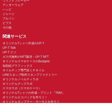
ウィンドブレーカー
アンダーウェア
ハッピ
ジャージ
ブルゾン
ビブス
その他
関連サービス
オリジナルTシャツ作成のUP-T
UP-T Talk
UP-T クジ
ガス代無料のNFT販売・UP-T NFT
オリジナルスマホケースのBudgets
似顔絵グラフィックス
ネイルチップ専門店ミチネイル
LINEスタンプ制作スタンプファクトリー
オリジナルノベルティラボ
オリジナルグッズラボ
スマホラボ（スマホケース）
オリジナルTシャツの作成・プリント「TMIX」
オリジナルエコバッグを作ろう！
オリジナルタンブラー・サーモスを作ろう