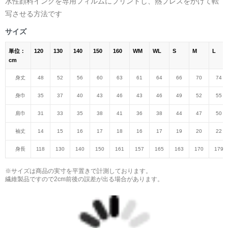
水性顔料インクを専用フィルムにプリントし、熱プレスをかけて転
写させる方法です
サイズ
単位：
120
130
140
150
160
WM
WL
S
M
L
cm
身丈
48
52
56
60
63
61
64
66
70
74
身巾
35
37
40
43
46
43
46
49
52
55
肩巾
31
33
35
38
41
36
38
44
47
50
袖丈
14
15
16
17
18
16
17
19
20
22
身長
118
130
140
150
161
157
165
163
170
179
※サイズは商品の実寸を平置きで計測しております。
繊維製品ですので2cm前後の誤差が出る場合があります。