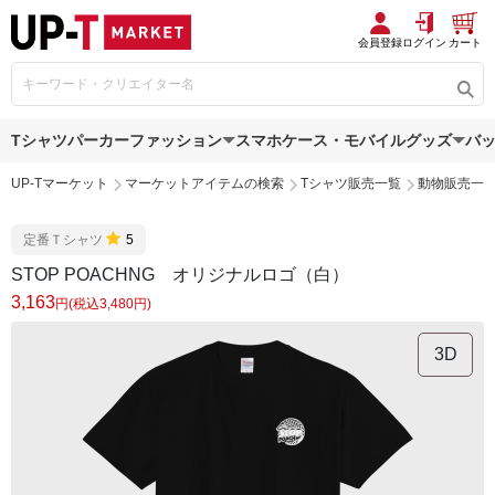
会員登録
ログイン
カート
Tシャツ
パーカー
ファッション
スマホケース・モバイルグッズ
バ
UP-Tマーケット
マーケットアイテムの検索
Tシャツ販売一覧
動物販売一
定番Ｔシャツ
5
STOP POACHNG オリジナルロゴ（白）
3,163
円(税込3,480円)
3D