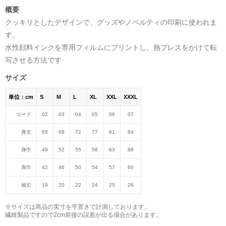
概要
クッキリとしたデザインで、グッズやノベルティの印刷に使われま
す。
水性顔料インクを専用フィルムにプリントし、熱プレスをかけて転
写させる方法です
サイズ
単位：cm
S
M
L
XL
XXL
XXXL
コード
02
03
04
05
06
07
身丈
65
69
72
77
81
84
身巾
49
52
55
58
63
68
肩巾
42
46
50
54
57
60
袖丈
19
20
22
24
25
26
※サイズは商品の実寸を平置きで計測しております。
繊維製品ですので2cm前後の誤差が出る場合があります。