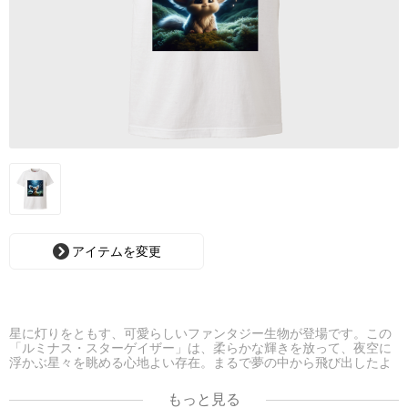
アイテムを変更
星に灯りをともす、可愛らしいファンタジー生物が登場です。この
「ルミナス・スターゲイザー」は、柔らかな輝きを放って、夜空に
浮かぶ星々を眺める心地よい存在。まるで夢の中から飛び出したよ
うなその姿は、幻想的で愛らしさ満点。あなたの部屋にも、ワンダ
フルなムードを演出してくれること間違いなし！✨
もっと見る