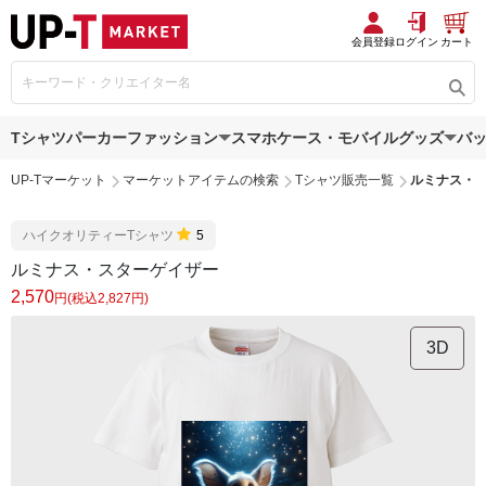
会員登録
ログイン
カート
Tシャツ
パーカー
ファッション
スマホケース・モバイルグッズ
バ
UP-Tマーケット
マーケットアイテムの検索
Tシャツ販売一覧
ルミナス・
ハイクオリティーTシャツ
5
ルミナス・スターゲイザー
2,570
円(税込2,827円)
3D