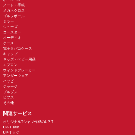
ノート・手帳
メガネクロス
ゴルフボール
ミラー
シューズ
コースター
オーディオ
ケース
電子タバコケース
キャップ
キッズ・ベビー用品
エプロン
ウィンドブレーカー
アンダーウェア
ハッピ
ジャージ
ブルゾン
ビブス
その他
関連サービス
オリジナルTシャツ作成のUP-T
UP-T Talk
UP-T クジ