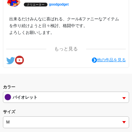
goodgodget
クリエーター
出来るだけみんなに喜ばれる、クール&ファニーなアイテム
を作り続けようと日々検討、格闘中です。
よろしくお願いします。
ここの他にも『日日彼是色々面白可笑し。IN SUZURI』や
もっと見る
nichinichioo by BASE にも展開中。
コチラもよろしくお願いします。
他の作品を見る
カラー
バイオレット
サイズ