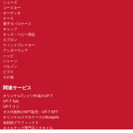
シューズ
コースター
オーディオ
ケース
電子タバコケース
キャップ
キッズ・ベビー用品
エプロン
ウィンドブレーカー
アンダーウェア
ハッピ
ジャージ
ブルゾン
ビブス
その他
関連サービス
オリジナルTシャツ作成のUP-T
UP-T Talk
UP-T クジ
ガス代無料のNFT販売・UP-T NFT
オリジナルスマホケースのBudgets
似顔絵グラフィックス
ネイルチップ専門店ミチネイル