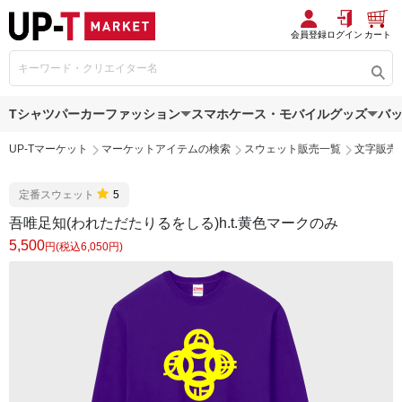
会員登録
ログイン
カート
Tシャツ
パーカー
ファッション
スマホケース・モバイルグッズ
バ
UP-Tマーケット
マーケットアイテムの検索
スウェット販売一覧
文字販売
定番スウェット
5
吾唯足知(われただたりるをしる)h.t.黄色マークのみ
5,500
円(税込6,050円)