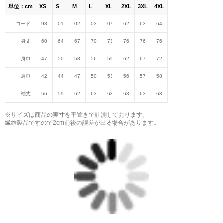
単位：cm
XS
S
M
L
XL
2XL
3XL
4XL
コード
98
01
02
03
07
62
63
64
身丈
60
64
67
70
73
76
76
76
身巾
47
50
53
56
59
62
67
72
肩巾
42
44
47
50
53
56
57
58
袖丈
56
59
62
63
63
63
63
63
※サイズは商品の実寸を平置きで計測しております。
繊維製品ですので2cm前後の誤差が出る場合があります。