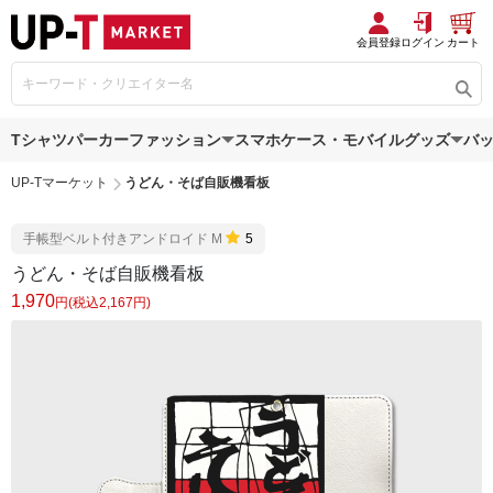
会員登録
ログイン
カート
Tシャツ
パーカー
ファッション
スマホケース・モバイルグッズ
バ
UP-Tマーケット
うどん・そば自販機看板
手帳型ベルト付きアンドロイド M
5
うどん・そば自販機看板
1,970
円(税込2,167円)