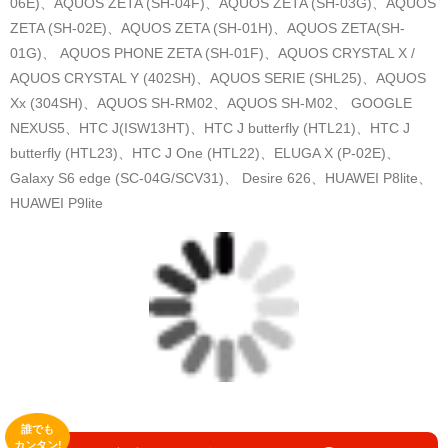
06E)、AQUOS ZETA (SH-04F)、AQUOS ZETA (SH-03G)、AQUOS
ZETA (SH-02E)、AQUOS ZETA (SH-01H)、AQUOS ZETA(SH-
01G)、 AQUOS PHONE ZETA (SH-01F)、AQUOS CRYSTAL X /
AQUOS CRYSTAL Y (402SH)、AQUOS SERIE (SHL25)、AQUOS
Xx (304SH)、AQUOS SH-RM02、AQUOS SH-M02、 GOOGLE
NEXUS5、HTC J(ISW13HT)、HTC J butterfly (HTL21)、HTC J
butterfly (HTL23)、HTC J One (HTL22)、ELUGA X (P-02E)、
Galaxy S6 edge (SC-04G/SCV31)、 Desire 626、HUAWEI P8lite、
HUAWEI P9lite
誰でも
カンタン!