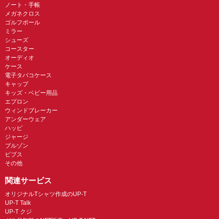
ノート・手帳
メガネクロス
ゴルフボール
ミラー
シューズ
コースター
オーディオ
ケース
電子タバコケース
キャップ
キッズ・ベビー用品
エプロン
ウィンドブレーカー
アンダーウェア
ハッピ
ジャージ
ブルゾン
ビブス
その他
関連サービス
オリジナルTシャツ作成のUP-T
UP-T Talk
UP-T クジ