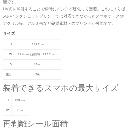
能です。
UV光を照射することで瞬時にインクが硬化して定着。これにより従
来のインクジェットプリントでは対応できなかったスマホケースや
アクリル板、アルミ缶など硬質素材へのプリントが可能です。
サイズ
H
149.2mm
W
81.4mm（展開時：222.3mm）
D
19mm
重さ
76g
装着できるスマホの最大サイズ
H
139.2mm
W
78mm
再剥離シール面積