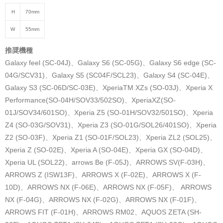
H
70mm
W
55mm
推奨機種
Galaxy feel (SC-04J)、Galaxy S6 (SC-05G)、Galaxy S6 edge (SC-
04G/SCV31)、Galaxy S5 (SC04F/SCL23)、Galaxy S4 (SC-04E)、
Galaxy S3 (SC-06D/SC-03E)、XperiaTM XZs (SO-03J)、Xperia X
Performance(SO-04H/SOV33/502SO)、XperiaXZ(SO-
01J/SOV34/601SO)、Xperia Z5 (SO-01H/SOV32/501SO)、Xperia
Z4 (SO-03G/SOV31)、Xperia Z3 (SO-01G/SOL26/401SO)、Xperia
Z2 (SO-03F)、Xperia Z1 (SO-01F/SOL23)、Xperia ZL2 (SOL25)、
Xperia Z (SO-02E)、Xperia A (SO-04E)、Xperia GX (SO-04D)、
Xperia UL (SOL22)、arrows Be (F-05J)、ARROWS SV(F-03H)、
ARROWS Z (ISW13F)、ARROWS X (F-02E)、ARROWS X (F-
10D)、ARROWS NX (F-06E)、ARROWS NX (F-05F)、 ARROWS
NX (F-04G)、ARROWS NX (F-02G)、ARROWS NX (F-01F)、
ARROWS FIT (F-01H)、ARROWS RM02、AQUOS ZETA (SH-