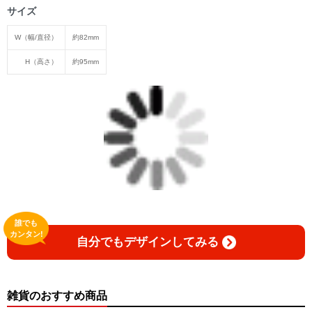
サイズ
W（幅/直径）
約82mm
H（高さ）
約95mm
誰でも
カンタン!
自分でもデザインしてみる
雑貨のおすすめ商品