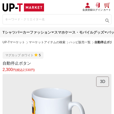
会員登録
ログイン
カート
Tシャツ
パーカー
ファッション
スマホケース・モバイルグッズ
バ
UP-Tマーケット
マーケットアイテムの検索
ハッピ販売一覧
自動停止ボタ
マグカップ ホワイト
5
自動停止ボタン
2,300
円(税込2,530円)
3D