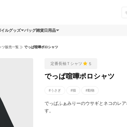
バイルグッズ
バッグ
雑貨日用品
ャツ販売一覧
でっぱ喧嘩ポロシャツ
定番長袖Ｔシャツ
5
でっぱ喧嘩ポロシャツ
#うさぎ
#猫
#動物
でっぱふぁみりーのウサギとネコのレア
す。