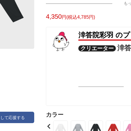
も
4,350
円(税込4,785円)
涬答院彩羽 の
涬
クリエーター
カラー
アして応援する