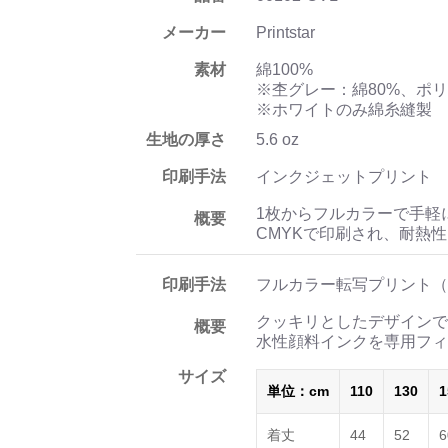
メーカー
Printstar
素材
綿100%
※杢グレー：綿80%、ポリ
※ホワイトのみ綿糸縫製
生地の厚さ
5.6 oz
印刷手法
インクジェットプリント
1枚からフルカラーで手軽
概要
CMYKで印刷され、耐熱
印刷手法
フルカラー転写プリント（
クッキリとしたデザインで
概要
水性顔料インクを専用フィ
サイズ
単位：cm
110
130
1
着丈
44
52
6