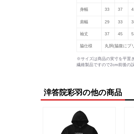
身幅
33
37
4
肩幅
29
33
3
袖丈
37
45
5
脇仕様
丸胴(脇腹にプ
※サイズは商品の実寸を平置
繊維製品ですので2cm前後の
涬答院彩羽の他の商品