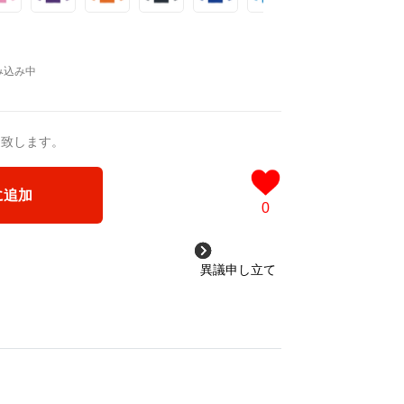
送致します。
に追加
0
異議申し立て