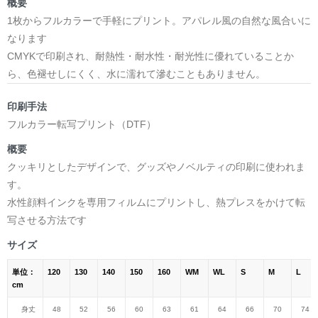
概要
1枚からフルカラーで手軽にプリント。アパレル風の自然な風合いに
なります
CMYKで印刷され、耐熱性・耐水性・耐光性に優れていることか
ら、色褪せしにくく、水に濡れて滲むこともありません。
印刷手法
フルカラー転写プリント（DTF）
概要
クッキリとしたデザインで、グッズやノベルティの印刷に使われま
す。
水性顔料インクを専用フィルムにプリントし、熱プレスをかけて転
写させる方法です
サイズ
単位：
120
130
140
150
160
WM
WL
S
M
L
cm
身丈
48
52
56
60
63
61
64
66
70
74