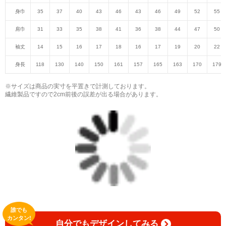
身巾
35
37
40
43
46
43
46
49
52
55
肩巾
31
33
35
38
41
36
38
44
47
50
袖丈
14
15
16
17
18
16
17
19
20
22
身長
118
130
140
150
161
157
165
163
170
179
※サイズは商品の実寸を平置きで計測しております。
繊維製品ですので2cm前後の誤差が出る場合があります。
誰でも
カンタン!
自分でもデザインしてみる