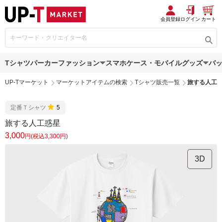
会員登録
ログイン
カート
Tシャツ
パーカー
ファッション
スマホケース・モバイルグッズ
バ
UP-Tマーケット
マーケットアイテムの検索
Tシャツ販売一覧
旅する人工
定番Ｔシャツ
5
旅する人工惑星
3,000
円(税込3,300円)
3D