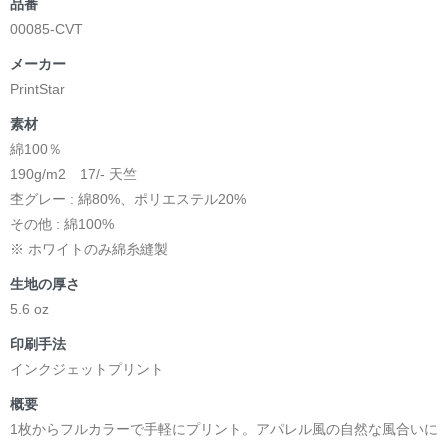
品番
00085-CVT
メーカー
PrintStar
素材
綿100％
190g/m2 17/- 天竺
杢グレー : 綿80%、ポリエステル20%
その他 : 綿100%
※ ホワイトのみ綿糸縫製
生地の厚さ
5.6 oz
印刷手法
インクジェットプリント
概要
1枚からフルカラーで手軽にプリント。アパレル風の自然な風合いに