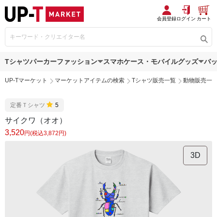
会員登録
ログイン
カート
Tシャツ
パーカー
ファッション
スマホケース・モバイルグッズ
バ
UP-Tマーケット
マーケットアイテムの検索
Tシャツ販売一覧
動物販売一
定番Ｔシャツ
5
サイクワ（オオ）
3,520
円(税込3,872円)
3D