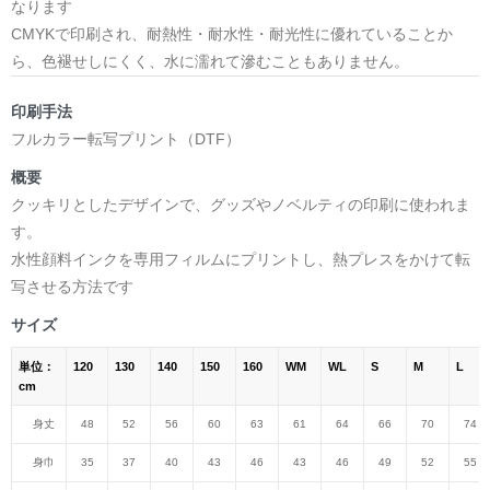
なります
CMYKで印刷され、耐熱性・耐水性・耐光性に優れていることか
ら、色褪せしにくく、水に濡れて滲むこともありません。
印刷手法
フルカラー転写プリント（DTF）
概要
クッキリとしたデザインで、グッズやノベルティの印刷に使われま
す。
水性顔料インクを専用フィルムにプリントし、熱プレスをかけて転
写させる方法です
サイズ
単位：
120
130
140
150
160
WM
WL
S
M
L
cm
身丈
48
52
56
60
63
61
64
66
70
74
身巾
35
37
40
43
46
43
46
49
52
55