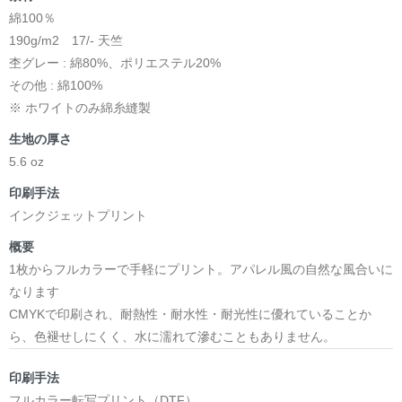
綿100％
190g/m2 17/- 天竺
杢グレー : 綿80%、ポリエステル20%
その他 : 綿100%
※ ホワイトのみ綿糸縫製
生地の厚さ
5.6 oz
印刷手法
インクジェットプリント
概要
1枚からフルカラーで手軽にプリント。アパレル風の自然な風合いに
なります
CMYKで印刷され、耐熱性・耐水性・耐光性に優れていることか
ら、色褪せしにくく、水に濡れて滲むこともありません。
印刷手法
フルカラー転写プリント（DTF）