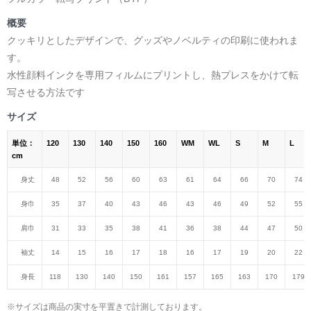
概要
クッキリとしたデザインで、グッズやノベルティの印刷に使われま
す。
水性顔料インクを専用フィルムにプリントし、熱プレスをかけて転
写させる方法です
サイズ
単位：
120
130
140
150
160
WM
WL
S
M
L
cm
身丈
48
52
56
60
63
61
64
66
70
74
身巾
35
37
40
43
46
43
46
49
52
55
肩巾
31
33
35
38
41
36
38
44
47
50
袖丈
14
15
16
17
18
16
17
19
20
22
身長
118
130
140
150
161
157
165
163
170
179
※サイズは商品の実寸を平置きで計測しております。