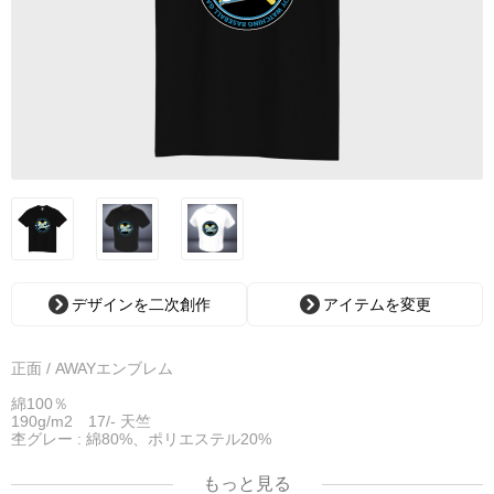
デザインを二次創作
アイテムを変更
正面 / AWAYエンブレム
綿100％
190g/m2 17/- 天竺
杢グレー : 綿80%、ポリエステル20%
その他 : 綿100%
※ ホワイトのみ綿糸縫製
もっと見る