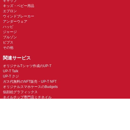
キャップ
キッズ・ベビー用品
エプロン
ウィンドブレーカー
アンダーウェア
ハッピ
ジャージ
ブルゾン
ビブス
その他
関連サービス
オリジナルTシャツ作成のUP-T
UP-T Talk
UP-T クジ
ガス代無料のNFT販売・UP-T NFT
オリジナルスマホケースのBudgets
似顔絵グラフィックス
ネイルチップ専門店ミチネイル
LINEスタンプ制作スタンプファクトリー
オリジナルノベルティラボ
オリジナルグッズラボ
スマホラボ（スマホケース）
オリジナルTシャツの作成・プリント「TMIX」
オリジナルエコバッグを作ろう！