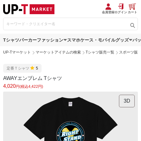
会員登録
ログイン
カート
Tシャツ
パーカー
ファッション
スマホケース・モバイルグッズ
バ
UP-Tマーケット
マーケットアイテムの検索
Tシャツ販売一覧
スポーツ販
定番Ｔシャツ
5
AWAYエンブレム Tシャツ
4,020
円(税込4,422円)
3D